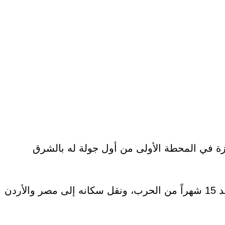
 غزة في المحطة الأولى من أول جولة له بالشرق
ومن المتوقع أن يبحث روبيو اقتراح الرئيس دونالد ترمب بسيطرة الولايات المتحدة على قطاع غزة المدمر بعد 15 شهراً من الحرب، ونقل سكانه إلى مصر والأردن