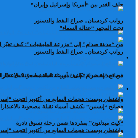
حلف الغدر بين “أمريكا وإسرائيل وإيران”
رواتب كردستان.. صراع النفط والدستور
تحت المجهر “عدالة السماء”
من “مدينة صدام” إلى “مزرعة المليشيات”: كيف تغيّر ال
رواتب كردستان.. صراع النفط والدستور
صحافة عربية ودولية
من “مدينة صدام” إلى “مزرعة المليشيات”: كيف تغيّر ال
فضائح “إبستين” تكشف أسماء ثقيلة مصحوبة بالاعتذارات
صحافة عربية ودولية
واشنطن بوست: هجمات السابع من أكتوبر انتجت “إسرا
فضائح “إبستين” تكشف أسماء ثقيلة مصحوبة بالاعتذارات
“كيت ميدلتون” بمفردها ضمن رحلة تسوق نادرة
واشنطن بوست: هجمات السابع من أكتوبر انتجت “إسرا