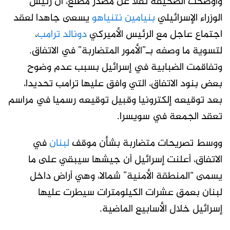
وأوضحت الصحيفة نقلا عن مصدر مطلع، أن رئيس
الوزراء الإسرائيلي
بنيامين نتنياهو
يسعى جاهدا لعقد
اجتماع عاجل مع الرئيس الأميركي
دونالد ترامب
،
لتسوية ما وصفه بـ”الأمور المتضاربة” في الاتفاق.
وتفاقمت الضبابية في إسرائيل بسبب عدم وضوح
بعض بنود الاتفاق، التي وافق عليها ترامب تحديدا،
بعد توقيعه إلكترونيا وقبيل توقيعه رسميا في مراسم
تعقد الجمعة في سويسرا.
ووسط تصريحات متضاربة بشأن موقف
لبنان
في
الاتفاق، أعلنت إسرائيل أن جيشها سيبقي على ما
يسمى “المنطقة الأمنية” شمالا، وهي أراض داخل
لبنان بعمق عشرات الكيلومترات سيطرت عليها
إسرائيل خلال الأسابيع الماضية.