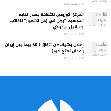
7 أغسطس,2026
المركز الأوروبي للثقافة يصدر كتابه
الموسوم “رجل في زمن الانهيار” للكاتب
جبرائيل نيكولاي
7 أغسطس,2026
إعلان وشيك عن اتفاق لـ60 يوماً بين إيران
وعمان لفتح هرمز
6 أغسطس,2026