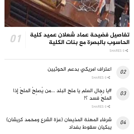
تفاصيل فضيحة عماد شعلان عميد كلية
الحاسوب بالبصرة مع بنات الكلية
0 SHARES
اعتراف امريكي بدعم الحوثيين
0 SHARES
#يا رجال العلم يا ملح البلد …من يُصلِحُ الملحَ إذا
الملحُ فسد ؟!
0 SHARES
شرفاء المهنة المذيعان (عزة الشرع ومحمد كريشان)
يبكيان سقوط بغداد