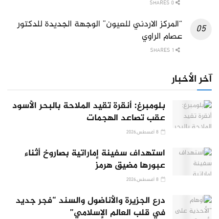
0 SHARES
“المركز الاردني للعيون” الوجهة الجديدة للدكتور
عصام الراوي
1 SHARES
آخر الأخبار
بلومبرغ: أنقرة تقيد الملاحة بالبحر الأسود
عقب تصاعد الهجمات
8 أغسطس,2026
استهداف سفينة إماراتية بصاروخ أثناء
عبورها مضيق هرمز
8 أغسطس,2026
درع الجزيرة والأناضول والسند “فجر جديد
في قلب العالم الإسلامي”