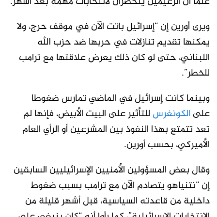
علما أن الزعيمين يتحضران لانتخابات مهمة بعد أشهر.
ويرى أورين إن “إسرائيل باتت الآن في موقف حرج، ولا
يمكنها تقديم تنازلات في حربها ضد حزب الله
اللبناني، حتى لو كان ذلك يعرض علاقتها مع ترامب
للخطر”.
وبينما كانت إسرائيل في الماضي تمارس ضغوطا
على
الكونغرس
للتأثير على البيت الأبيض، فإنها لم
تعد تتمتع بهذا النفوذ بين المشرعين أو الرأي العام
الأميركي، بحسب أورين.
وقال بعض المسؤولين الأمنيين الإسرائيليين السابقين
إن “نتنياهو يتصادم الآن مع ترامب بسبب ضغوط
داخلية من قاعدته السياسية، قبل أشهر قليلة من
الانتخابات الإسرائيلية”، كما رأوا أنه “كان ينبغي على