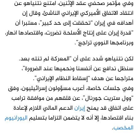
وفي مؤتمر صحفي عقد الإثنين، امتنع نتنياهو عن
انتقاد الاتفاق الأميركي الإيراني الناشئ، وقال إن
أهدافه في إيران “تحققت إلى حد كبير”، معتبرا أن
“قدرة إيران على إنتاج الأسلحة تضررت، واقتصادها انهار،
وبرنامجها النووي تراجع”.
لكن نتنياهو شدد على أن “المعركة لم تنته بعد.
سنظل ندافع عن أنفسنا ونحميها عند الضرورة”،
متراجعا عن هدف “إسقاط النظام الإيراني”.
وفي جلسات خاصة، أعرب مسؤولون إسرائيليون، وفق
“وول ستريت جورنال”، عن قلقهم من موافقة ترامب
على اتفاق قد يمنح
إيران
الدعم المالي اللازم لإعادة
بناء اقتصادها، إلا أنه لا يتضمن التزاما بتسليم
اليورانيوم
المخصب
.