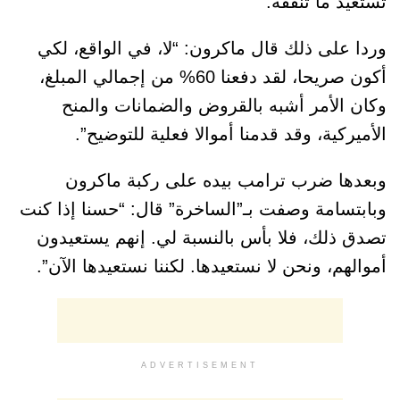
تستعيد ما تنفقه.
وردا على ذلك قال ماكرون: “لا، في الواقع، لكي
أكون صريحا، لقد دفعنا 60% من إجمالي المبلغ،
وكان الأمر أشبه بالقروض والضمانات والمنح
الأميركية، وقد قدمنا ​​أموالا فعلية للتوضيح”.
وبعدها ضرب ترامب بيده على ركبة ماكرون
وبابتسامة وصفت بـ”الساخرة” قال: “حسنا إذا كنت
تصدق ذلك، فلا بأس بالنسبة لي. إنهم يستعيدون
أموالهم، ونحن لا نستعيدها. لكننا نستعيدها الآن”.
ADVERTISEMENT