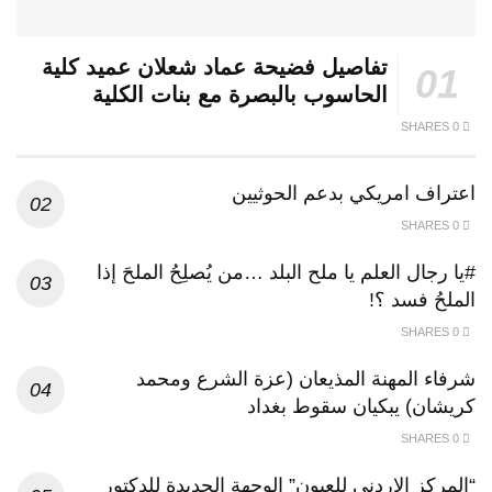
تفاصيل فضيحة عماد شعلان عميد كلية
الحاسوب بالبصرة مع بنات الكلية
0 SHARES
اعتراف امريكي بدعم الحوثيين
0 SHARES
#يا رجال العلم يا ملح البلد …من يُصلِحُ الملحَ إذا
الملحُ فسد ؟!
0 SHARES
شرفاء المهنة المذيعان (عزة الشرع ومحمد
كريشان) يبكيان سقوط بغداد
0 SHARES
“المركز الاردني للعيون” الوجهة الجديدة للدكتور