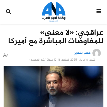
عراقجي: «لا معنى»
للمفاوضات المباشرة مع أميركا
قسم التحرير
A
A
الأحد, 6 أبريل , 2025 الساعة 12:16 مساءً (مكة المكرمة)