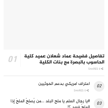
تفاصيل فضيحة عماد شعلان عميد كلية
الحاسوب بالبصرة مع بنات الكلية
0 SHARES
اعتراف امريكي بدعم الحوثيين
0 SHARES
#يا رجال العلم يا ملح البلد …من يُصلِحُ الملحَ إذا
الملحُ فسد ؟!