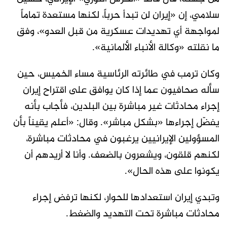
سلامي، إن «إيران لن تبدأ حرباً، لكنها مستعدة تماماً
لمواجهة أي تهديدات عسكرية من قبل العدو»، وفق
ما نقلته «وكالة الأنباء الألمانية».
وكان ترمب في طائرته الرئاسية مساء الخميس، حين
سأله صحافيون عما إذا كان يوافق على اقتراح إيران
إجراء محادثات غير مباشرة بين البلدين، فأجاب بأنه
يفضّل إجراءها «بشكل مباشر». وقال: «أعلم يقيناً بأن
المسؤولين الإيرانيين يرغبون في محادثات مباشرة،
لكنهم قلقون، ويشعرون بالضعف. وأنا لا أريدهم أن
يكونوا على هذه الحال».
وتبدي إيران استعدادها للحوار، لكنها ترفض إجراء
محادثات مباشرة تحت التهديد والضغط.