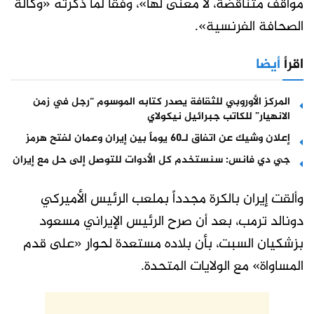
مواقف متناقضة، لا معنى لها»، وفقاً لما ذكرته «وكالة
الصحافة الفرنسية».
اقرأ
أيضا
المركز الأوروبي للثقافة يصدر كتابه الموسوم “رجل في زمن
الانهيار” للكاتب جبرائيل نيكولاي
إعلان وشيك عن اتفاق لـ60 يوماً بين إيران وعمان لفتح هرمز
جي دي فانس: سنستخدم كل الأدوات للتوصل إلى حل مع إيران
وألقت إيران بالكرة مجدداً بملعب الرئيس الأميركي
دونالد ترمب، بعد أن صرح الرئيس الإيراني مسعود
بزشكيان السبت، بأن بلاده مستعدة لحوار «على قدم
المساواة» مع الولايات المتحدة.