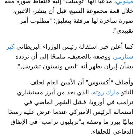
ميلوني
، مدعيًا أنها “توسلت” إليه لالتقاط صورة معه
خلال قمة مجموعة السبع، قبل أن ينشر، الاثنين،
صورة ساخرة لها مرفقة بتعليق: “مطلوب أمر
تقييدي”.
كما أعلن خبر استقالة رئيس الوزراء البريطاني
كير
ستارمر
، ووصفه بالضعيف، ملمحًا إلى أن تردده
بشأن إيران يظهر أنه “ليس ونستون تشرشل”.
وأضاف “أكسيوس” أن الأمين العام لحلف
الناتو
مارك روته
، الذي يعد من أبرز مستشاري
ترامب في أوروبا، فشل الشهر الماضي في
استمالة الرئيس الأميركي عندما عرض عليه رسمًا
بيانيًا يبرز ما وصفه بـ”تريليون ترامب” في الإنفاق
الدفاعي للحلفاء.