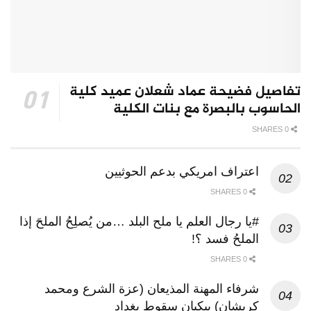
تفاصيل فضيحة عماد شعلان عميد كلية
الحاسوب بالبصرة مع بنات الكلية
0 SHARES
اعتراف امريكي بدعم الحوثيين
0 SHARES
#يا رجال العلم يا ملح البلد …من يُصلِحُ الملحَ إذا
الملحُ فسد ؟!
0 SHARES
شرفاء المهنة المذيعان (عزة الشرع ومحمد
كريشان) يبكيان سقوط بغداد