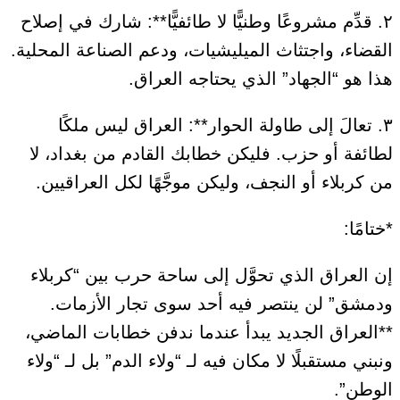
٢. قدِّم مشروعًا وطنيًّا لا طائفيًّا**: شارك في إصلاح
القضاء، واجتثاث الميليشيات، ودعم الصناعة المحلية.
هذا هو “الجهاد” الذي يحتاجه العراق.
٣. تعالَ إلى طاولة الحوار**: العراق ليس ملكًا
لطائفة أو حزب. فليكن خطابك القادم من بغداد، لا
من كربلاء أو النجف، وليكن موجَّهًا لكل العراقيين.
*ختامًا:
إن العراق الذي تحوَّل إلى ساحة حرب بين “كربلاء
ودمشق” لن ينتصر فيه أحد سوى تجار الأزمات.
**العراق الجديد يبدأ عندما ندفن خطابات الماضي،
ونبني مستقبلًا لا مكان فيه لـ “ولاء الدم” بل لـ “ولاء
الوطن”.