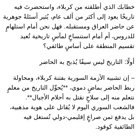
خطابك الذي أطلقته من كربلاء، واستحضرتَ فيه
تاريخًا يعود إلى أكثر من ألف عام، يُثير أسئلةً جوهرية
عن حاضر العراق ومستقبله. فهل نحن أمام استلهامٍ
للدروس، أم أمام استنساخٍ لمآسٍ تاريخية تُعيد
تقسيم المنطقة على أساسٍ طائفي؟
أولًا: التاريخ ليس سيفًا يُذبح به الحاضر
– إن تشبيه الأزمة السورية بفتنة كربلاء، ومحاولة
ربط الحاضر بماضٍ دموي، **يُحوِّل التاريخ من معلمٍ
نتعلم منه إلى سلاحٍ نقتل به أحلام الأجيال**.
فالشعب السوري اليوم لا يُقاتل على هوية مذهبية،
بل يدفع ثمن صراعٍ إقليمي-دولي تُستغل فيه
الطائفية كوقود.