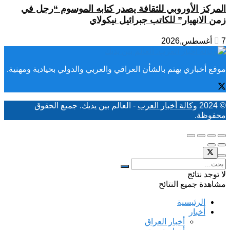
المركز الأوروبي للثقافة يصدر كتابه الموسوم “رجل في
زمن الانهيار” للكاتب جبرائيل نيكولاي
7 أغسطس,2026
موقع أخباري يهتم بالشأن العراقي والعربي والدولي بحيادية ومهنية.
© 2024
وكالة أخبار العرب
- العالم بين يديك. جميع الحقوق
محفوظة.
لا توجد نتائج
مشاهدة جميع النتائح
الرئيسية
أخبار
أخبار العراق