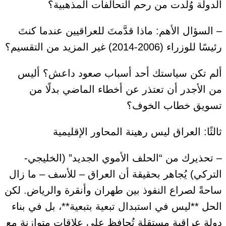
الدولة وُلدت من رحم التحالفات المذهبية؟
– السؤال الأهم: ماذا قدَّمتَ للعراقيين عندما كنتَ
رئيسًا للوزراء (2006-2014) غير المزيد من التقسيم؟
ألم تكن سياستك أحد أسباب صعود داعش؟ أليس
من الأجدر أن تعتذر عن أخطاء الماضي بدلًا من
تسويق خطاب الخوف؟
ثالثًا: العراق ليس رهينة المحاور الإقليمية
– تحذيرك من “الحلف الأموي الجديد” (الخليجي-
التركي) يُجاهر بحقيقة أن العراق – للأسف – ما زال
ساحةً لصراع النفوذ بين طهران وأنقرة والرياض. لكن
الحل **ليس في استبدال تبعية بتبعية**، بل في بناء
دولة عراقية مستقلة تُحافظ على علاقات متوازنة مع