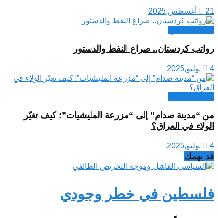
21 أغسطس,2025
مقالات مختارة
رواتب كردستان.. صراع النفط والدستور
4 يوليو,2025
مقالات مختارة
من “مدينة صدام” إلى “مزرعة المليشيات”: كيف تغيّر
الولاء في العراق؟
4 يوليو,2025
قد يهمك
فلسطين في خطر وجودي