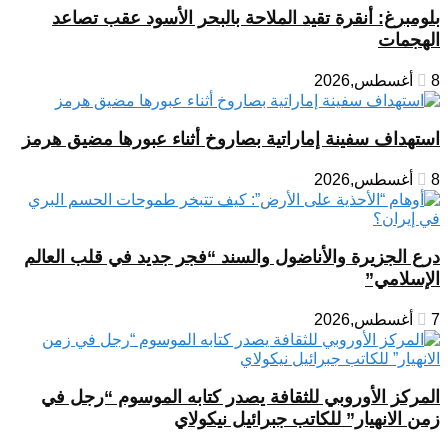
بلومبرغ: أنقرة تقيد الملاحة بالبحر الأسود عقب تصاعد
الهجمات
8 أغسطس,2026
استهداف سفينة إماراتية بصاروخ أثناء عبورها مضيق هرمز
8 أغسطس,2026
درع الجزيرة والأناضول والسند “فجر جديد في قلب العالم
الإسلامي”
7 أغسطس,2026
المركز الأوروبي للثقافة يصدر كتابه الموسوم “رجل في
زمن الانهيار” للكاتب جبرائيل نيكولاي