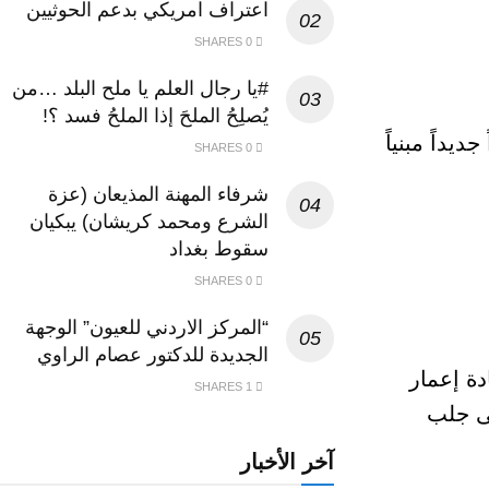
اعتراف امريكي بدعم الحوثيين
0 SHARES
#يا رجال العلم يا ملح البلد …من
يُصلِحُ الملحَ إذا الملحُ فسد ؟!
يداً مبنياً
0 SHARES
شرفاء المهنة المذيعان (عزة
الشرع ومحمد كريشان) يبكيان
سقوط بغداد
0 SHARES
“المركز الاردني للعيون” الوجهة
الجديدة للدكتور عصام الراوي
ة إعمار
1 SHARES
لى جلب
آخر الأخبار