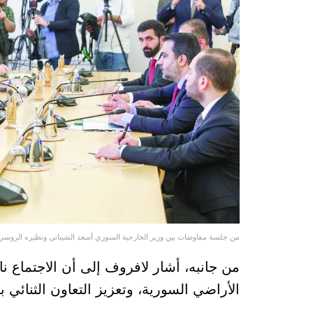
من جلسة مفاوضات بين وزير الخارجية السوري أسعد الشيباني ونظيره الروسي 
من جانبه، أشار لافروف إلى أن الاجتماع 
الأراضي السورية، وتعزيز التعاون الثنائي بي