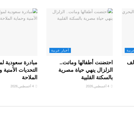
ربية
أخبار عربية
الف
احتضنت أطفالها وماتت..
مبادرة سعودية لم
الزلزال ينهي حياة مصرية
التحديات الأمنية و
بالسكتة القلبية
الملاحة
4 أغسطس,2026
4 أغسطس,2026