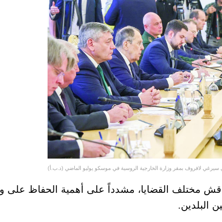
سيرغي لافروف بمقر وزارة الخارجية الروسية في موسكو يوليو الماضي (د.ب.أ)
ناقش مختلف القضايا، مشدداً على أهمية الحفاظ على و
ن البلدين.