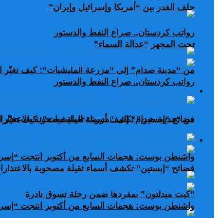
حلف الغدر بين “أمريكا وإسرائيل وإيران”
رواتب كردستان.. صراع النفط والدستور
تحت المجهر “عدالة السماء”
من “مدينة صدام” إلى “مزرعة المليشيات”: كيف تغيّر ال
رواتب كردستان.. صراع النفط والدستور
صحافة عربية ودولية
من “مدينة صدام” إلى “مزرعة المليشيات”: كيف تغيّر ال
فضائح “إبستين” تكشف أسماء ثقيلة مصحوبة بالاعتذارات
صحافة عربية ودولية
واشنطن بوست: هجمات السابع من أكتوبر انتجت “إسرا
فضائح “إبستين” تكشف أسماء ثقيلة مصحوبة بالاعتذارات
“كيت ميدلتون” بمفردها ضمن رحلة تسوق نادرة
واشنطن بوست: هجمات السابع من أكتوبر انتجت “إسرا