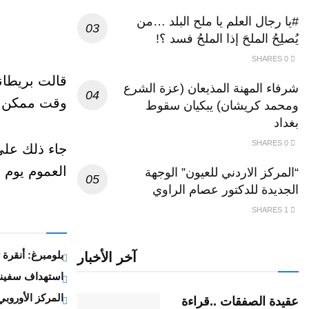
#يا رجال العلم يا ملح البلد …من
يُصلِحُ الملحَ إذا الملحُ فسد ؟!
0 SHARES
قالت بريطاني
شرفاء المهنة المذيعان (عزة الشرع
وقت ممكن ل
ومحمد كريشان) يبكيان سقوط
بغداد
0 SHARES
جاء ذلك عل
العموم يوم 
“المركز الاردني للعيون” الوجهة
الجديدة للدكتور عصام الراوي
1 SHARES
بلومبرغ: أنقرة
آخر الأخبار
استهداف سفينة 
المركز الأوروبي
عقيدة الصفقات ..قراءة