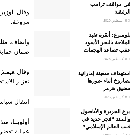
في مواقف ترامب
الزئبقية
وقال الوزير
مروعة.
8 أغسطس,2026
بلومبرغ: أنقرة تقيد
واضاف: مثلم
الملاحة بالبحر الأسود
عقب تصاعد الهجمات
ضمان حماية 
8 أغسطس,2026
وقال هيمش: 
استهداف سفينة إماراتية
بصاروخ أثناء عبورها
تعزيز الاست
مضيق هرمز
8 أغسطس,2026
انتقال سيا
درع الجزيرة والأناضول
والسند “فجر جديد في
قلب العالم الإسلامي”
عملية تفضي 