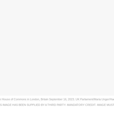
at the House of Commons in London, Britain September 16, 2023. UK Parliament/Maria Unger
IS IMAGE HAS BEEN SUPPLIED BY A THIRD PARTY. MANDATORY CREDIT. IMAGE MUST