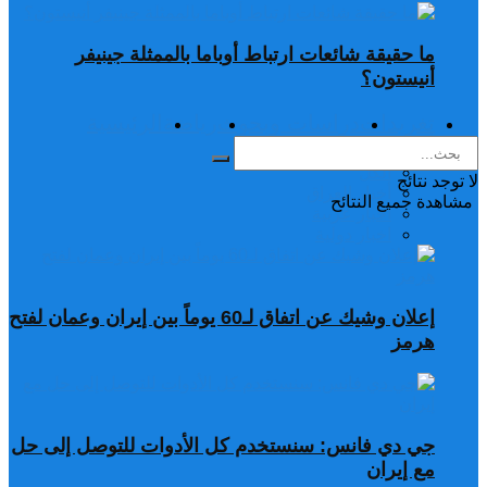
ما حقيقة شائعات ارتباط أوباما بالممثلة جينيفر
أنيستون؟
تغريدات
دراسات وبحوث
رياضة
الرئيسية
أخبار
الكل
لا توجد نتائج
أخبار العراق
مشاهدة جميع النتائح
أخبار عربية
اخبار دولية
إعلان وشيك عن اتفاق لـ60 يوماً بين إيران وعمان لفتح
هرمز
جي دي فانس: سنستخدم كل الأدوات للتوصل إلى حل
مع إيران