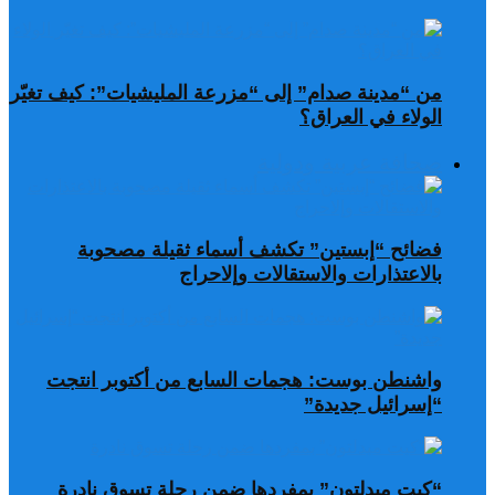
من “مدينة صدام” إلى “مزرعة المليشيات”: كيف تغيّر
الولاء في العراق؟
صحافة عربية ودولية
فضائح “إبستين” تكشف أسماء ثقيلة مصحوبة
بالاعتذارات والاستقالات وإلاحراج
واشنطن بوست: هجمات السابع من أكتوبر انتجت
“إسرائيل جديدة”
“كيت ميدلتون” بمفردها ضمن رحلة تسوق نادرة