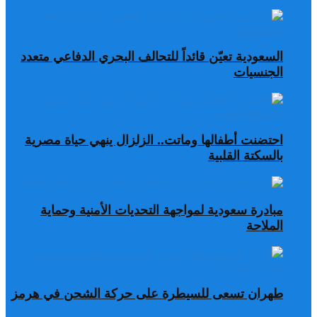
السعودية تعيّن قائداً للتحالف البحري الدفاعي متعدد
الجنسيات
احتضنت أطفالها وماتت.. الزلزال ينهي حياة مصرية
بالسكتة القلبية
مبادرة سعودية لمواجهة التحديات الأمنية وحماية
الملاحة
طهران تسعى للسيطرة على حركة الشحن في هرمز