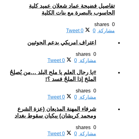
تفاصيل فضيحة عماد شعلان عميد كلية
الحاسوب بالبصرة مع بنات الكلية
0 shares
مشاركة
0
0
Tweet
اعتراف امريكي بدعم الحوثيين
0 shares
مشاركة
0
0
Tweet
#يا رجال العلم يا ملح البلد …من يُصلِحُ
الملحَ إذا الملحُ فسد ؟!
0 shares
مشاركة
0
0
Tweet
شرفاء المهنة المذيعان (عزة الشرع
ومحمد كريشان) يبكيان سقوط بغداد
0 shares
مشاركة
0
0
Tweet