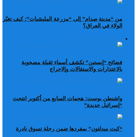
من “مدينة صدام” إلى “مزرعة المليشيات”: كيف تغيّر
الولاء في العراق؟
صحافة عربية ودولية
فضائح “إبستين” تكشف أسماء ثقيلة مصحوبة
بالاعتذارات والاستقالات وإلاحراج
واشنطن بوست: هجمات السابع من أكتوبر انتجت
“إسرائيل جديدة”
“كيت ميدلتون” بمفردها ضمن رحلة تسوق نادرة