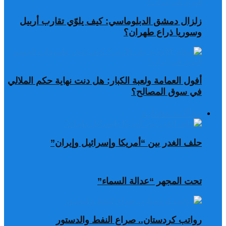
زلزال دمشق الدبلوماسي: كيف يلوّي تقارب أربيل
وسوريا ذراع طهران؟
أفول العمامة ولعبة الكبار: هل دنت نهاية حكم الملالي
في سوق المصالح؟
مقالات مختارة
حلف الغدر بين “أمريكا وإسرائيل وإيران”
تحت المجهر “عدالة السماء”
رواتب كردستان.. صراع النفط والدستور