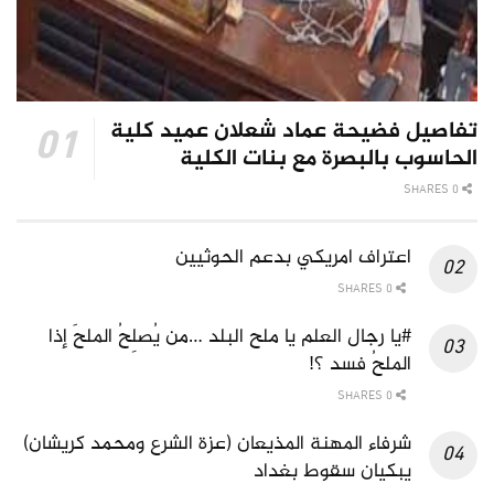
تفاصيل فضيحة عماد شعلان عميد كلية
الحاسوب بالبصرة مع بنات الكلية
0 SHARES
اعتراف امريكي بدعم الحوثيين
0 SHARES
#يا رجال العلم يا ملح البلد …من يُصلِحُ الملحَ إذا
الملحُ فسد ؟!
0 SHARES
شرفاء المهنة المذيعان (عزة الشرع ومحمد كريشان)
يبكيان سقوط بغداد