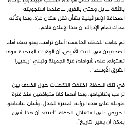
كانت لغة جسد نتانياهو في المكتب البيضاوي توحي
بالثقة ــ بل وحتى بالغرور ــ عندما استجوبته
الصحافة الإسرائيلية بشأن نقل سكان غزة. وبدا وكأنه
مدرك تمام الإدراك أن هذا الإعلان قادم.
ثم جاءت اللحظة الحاسمة: أعلن ترامب، وهو يقف أمام
الصحفيين في البيت الأبيض، أن الولايات المتحدة سوف
تستولي على شواطئ غزة الجميلة وتبني “ريفييرا
الشرق الأوسط”.
في تلك اللحظة، اختفت التكهنات حول الخلاف بين
ترامب ونتانياهو. وبدا أنهما كانا متوافقين منذ فترة
طويلة على هذه الرؤية المثيرة للجدل. وأعلن نتانياهو،
الحريص على استغلال اللحظة، “أعتقد أن هذا شيء
يمكن أن يغير التاريخ”.