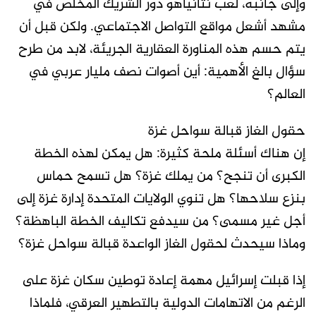
وإلى جانبه، لعب نتانياهو دور الشريك المخلص في
مشهد أشعل مواقع التواصل الاجتماعي. ولكن قبل أن
يتم حسم هذه المناورة العقارية الجريئة، لابد من طرح
سؤال بالغ الأهمية: أين أصوات نصف مليار عربي في
العالم؟
حقول الغاز قبالة سواحل غزة
إن هناك أسئلة ملحة كثيرة: هل يمكن لهذه الخطة
الكبرى أن تنجح؟ من يملك غزة؟ هل تسمح حماس
بنزع سلاحها؟ هل تنوي الولايات المتحدة إدارة غزة إلى
أجل غير مسمى؟ من سيدفع تكاليف الخطة الباهظة؟
وماذا سيحدث لحقول الغاز الواعدة قبالة سواحل غزة؟
إذا قبلت إسرائيل مهمة إعادة توطين سكان غزة على
الرغم من الاتهامات الدولية بالتطهير العرقي، فلماذا