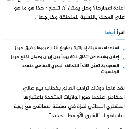
اعادة اعمارها؟ وهل يمكن أن تنجح؟ هذا هو ما هو
على المحك بالنسبة للمنطقة وخارجها”.
اقرأ
أيضا
استهداف سفينة إماراتية بصاروخ أثناء عبورها مضيق هرمز
إعلان وشيك عن اتفاق لـ60 يوماً بين إيران وعمان لفتح هرمز
السعودية تعيّن قائداً للتحالف البحري الدفاعي متعدد
الجنسيات
لقد فاجأ دونالد ترامب العالم بخطاب بيع عالي
المخاطر، عندما صور الولايات المتحدة باعتبارها
المشتري النهائي لغزة في صفقة تتماشى مع رؤية
نتانياهو لـ “الشرق الأوسط الجديد”.