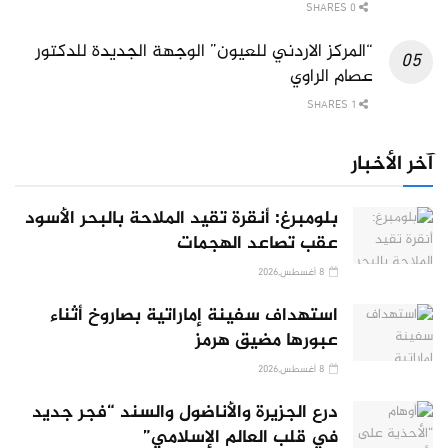
0 SHARES
“المركز الاردني للعيون” الوجهة الجديدة للدكتور
عصام الراوي
1 SHARES
آخر الأخبار
بلومبرغ: أنقرة تقيد الملاحة بالبحر الأسود
عقب تصاعد الهجمات
8 أغسطس,2026
استهداف سفينة إماراتية بصاروخ أثناء
عبورها مضيق هرمز
8 أغسطس,2026
درع الجزيرة والأناضول والسند “فجر جديد
في قلب العالم الإسلامي”