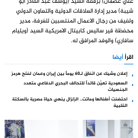
علي عصمان) برفقة السيد (يوسف عبد القادر أبو
شيبة) مدير إدارة العلاقات الدولية والتعاون الدولي
ولفيف من رجال الاعمال المنتسبين للغرفة، مدير
محفظة قير ساليس كابيتال الامريكية السيد (ويليام
سافاري) والوفد المرافق له.
اقرأ
أيضا
إعلان وشيك عن اتفاق لـ60 يوماً بين إيران وعمان لفتح هرمز
السعودية تعيّن قائداً للتحالف البحري الدفاعي متعدد
الجنسيات
احتضنت أطفالها وماتت.. الزلزال ينهي حياة مصرية بالسكتة
القلبية