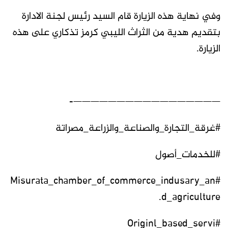
وفي نهاية هذه الزيارة قام السيد رئيس لجنة الادارة
بتقديم هدية من الثراث الليبي كرمز تذكاري على هذه
الزيارة.
—————————————————-
#غرقة_التجارة_والصناعة_والزراعة_مصراتة
#للخدمات_أصول
#Misurata_chamber_of_commerce_indusary_an
d_agriculture.
#Originl_based_servi