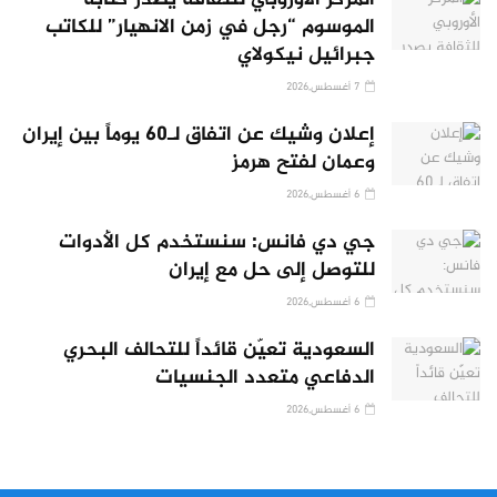
المركز الأوروبي للثقافة يصدر كتابه
الموسوم “رجل في زمن الانهيار” للكاتب
جبرائيل نيكولاي
7 أغسطس,2026
إعلان وشيك عن اتفاق لـ60 يوماً بين إيران
وعمان لفتح هرمز
6 أغسطس,2026
جي دي فانس: سنستخدم كل الأدوات
للتوصل إلى حل مع إيران
6 أغسطس,2026
السعودية تعيّن قائداً للتحالف البحري
الدفاعي متعدد الجنسيات
6 أغسطس,2026