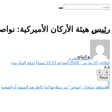
رئيس هيئة الأركان الأميركية: نوا
لا توجد نتائج
مشاهدة جميع النتائح
قسم التحرير
الثلاثاء, 10 مارس , 2026 الساعة 12:13 مساءً (مكة المكرمة)
A
A
A
A
Reset
0