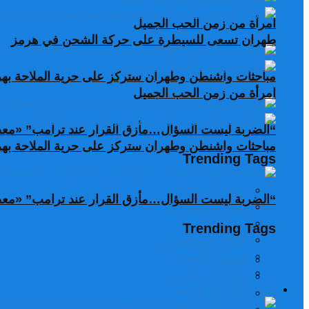
امرأة من زمن الحب الجميل
طهران تسعى للسيطرة على حركة الشحن في هرمز
مباحثات واشنطن وطهران ستركز على حرية الملاحة به
امرأة من زمن الحب الجميل
“الضربة ليست السؤال…مأزق القرار عند ترامب” «معضل
مباحثات واشنطن وطهران ستركز على حرية الملاحة به
Trending Tags
اخبار العراق
“الضربة ليست السؤال…مأزق القرار عند ترامب” «معضل
نتائج الانتخابات
تغير المناخ
Trending Tags
وادي السيليكون
قصص السوق
اخبار العراق
ايران
نتائج الانتخابات
كتاب أخبار العرب
تغير المناخ
وادي السيليكون