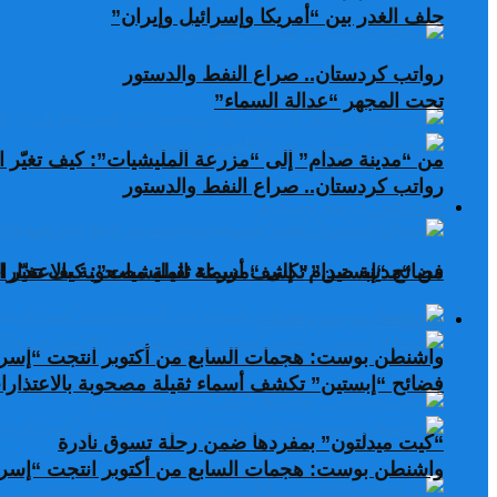
حلف الغدر بين “أمريكا وإسرائيل وإيران”
رواتب كردستان.. صراع النفط والدستور
تحت المجهر “عدالة السماء”
من “مدينة صدام” إلى “مزرعة المليشيات”: كيف تغيّر ال
رواتب كردستان.. صراع النفط والدستور
صحافة عربية ودولية
من “مدينة صدام” إلى “مزرعة المليشيات”: كيف تغيّر ال
فضائح “إبستين” تكشف أسماء ثقيلة مصحوبة بالاعتذارات
صحافة عربية ودولية
واشنطن بوست: هجمات السابع من أكتوبر انتجت “إسرا
فضائح “إبستين” تكشف أسماء ثقيلة مصحوبة بالاعتذارات
“كيت ميدلتون” بمفردها ضمن رحلة تسوق نادرة
واشنطن بوست: هجمات السابع من أكتوبر انتجت “إسرا