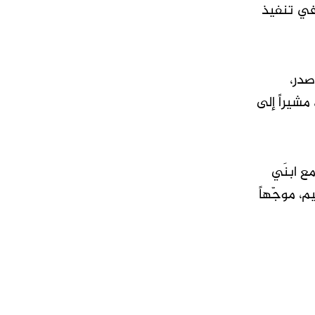
 في تنفيذ
صدر،
شيراً إلى
ت مع ابنَي
، موجّهاً