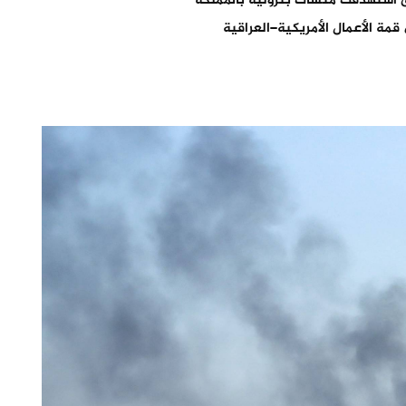
 استهدفت منشآت بترولية بالمملكة
مة الأعمال الأمريكية–العراقية