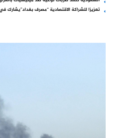
السعودية تنفذ ضربات نوعية ضد ميليشيات بالعراق
تعزيزا للشراكة الاقتصادية “مصرف بغداد”يشارك في ق