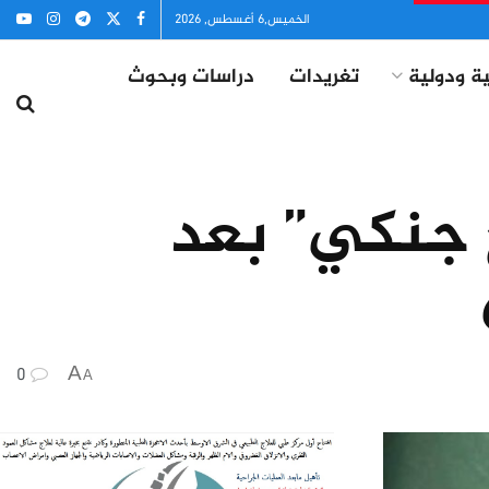
الخميس,6 أغسطس, 2026
ة ودولية
تغريدات
دراسات وبحوث
 جنكي” بعد
0
A
A