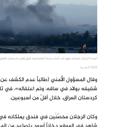
2025 (أ.ف.ب)
وقال المسؤول الأمني (طالباً عدم الكشف عن
شقيقه بولاد في ساقه، وتم اعتقاله»، في ث
كردستان العراق، خلال أقلّ من أسبوعين.
وكان الرجلان محصّنَين في فندق يملكانه في ح
شاهد في الموقع دخاناً أسود يتصاعد من المن