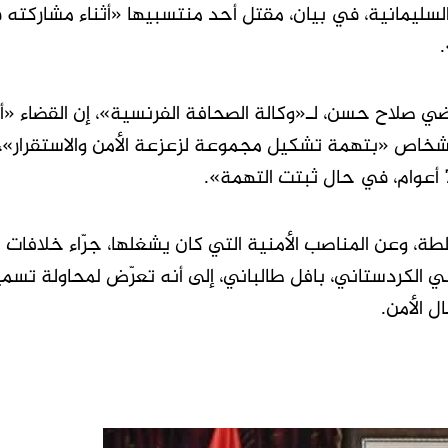
السليمانية، في بيان، مقتل أحد منتسبيها «أثناء مشاركته
ي صلاح حسن، لـ«وكالة الصحافة الفرنسية»، إن القضاء «أ
اص «بتهمة تشكيل مجموعة لزعزعة الأمن والاستقرار»، م
اً منذ 2021 عن مركز السلطة، وعن المناصب الأمنية التي كان يشغلها، جرّاء خلافا
ي الكردستاني، بافل طالباني، إلى أنه تعرّض لمحاولة تسميم
ل الأمن.