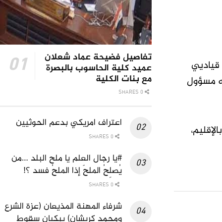
تفاصيل فضيحة عماد شعلان
 قياديي
عميد كلية الحاسوب بالبصرة
مع بنات الكلية
به مسؤول
0 SHARES
اعتراف امريكي بدعم الحوثيين
الإقليم،
0 SHARES
#يا رجال العلم يا ملح البلد …من
يُصلِحُ الملحَ إذا الملحُ فسد ؟!
0 SHARES
شرفاء المهنة المذيعان (عزة الشرع
ومحمد كريشان) يبكيان سقوط