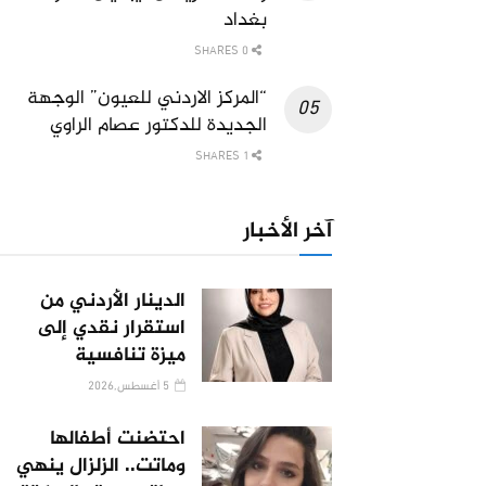
بغداد
0 SHARES
“المركز الاردني للعيون” الوجهة
الجديدة للدكتور عصام الراوي
1 SHARES
آخر الأخبار
الدينار الأردني من
استقرار نقدي إلى
ميزة تنافسية
5 أغسطس,2026
احتضنت أطفالها
وماتت.. الزلزال ينهي