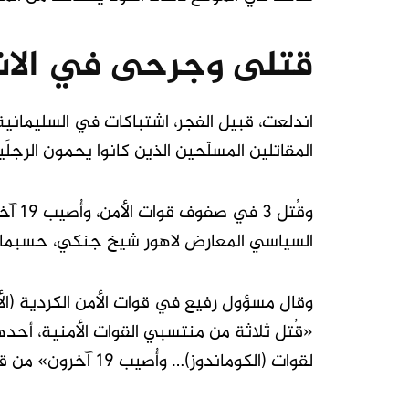
قتلى وجرحى في الاش
اندلعت، قبيل الفجر، اشتباكات في السليماني
المقاتلين المسلّحين الذين كانوا يحمون الرجل
وقُتل
السياسي المعارض لاهور شيخ جنكي، حسبما أف
وقال مسؤول رفيع في قوات الأمن الكردية (ا
«قُتل ثلاثة من منتسبي القوات الأمنية، أحدهم
لقوات (الكوماندوز)… وأُصيب 19 آخرون» من قوات الأمن. وأكّد مسؤول أمني ثانٍ الحصيلة.