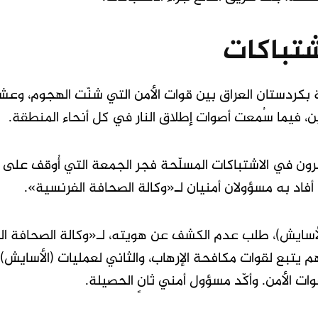
تباكات
ة بكردستان العراق بين قوات الأمن التي شنّت الهجوم، وعش
َين، فيما سُمعت أصوات إطلاق النار في كل أنحاء المنطقة.
 3 في صفوف قوات الأمن، وأُصيب 19 آخرون في الاشتباكات المسلّحة فجر الجمعة التي أُوقف عل
اد به مسؤولان أمنيان لـ«وكالة الصحافة الفرنسية».
لأسايش)، طلب عدم الكشف عن هويته، لـ«وكالة الصحافة ال
 يتبع لقوات مكافحة الإرهاب، والثاني لعمليات (الأسايش)، 