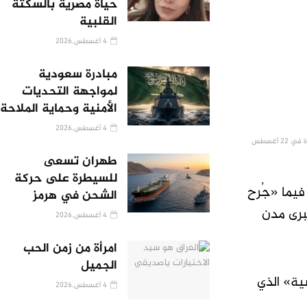
حياة مصرية بالسكتة
القلبية
4 أغسطس,2026
مبادرة سعودية
لمواجهة التحديات
الأمنية وحماية الملاحة
4 أغسطس,2026
أعمدة الدخان تتصاعد فوق أحد أحياء مدينة السليمانية شرق إقليم كردستان العراق بعد أن اعتقلت قوات الأمن شخصية المعارضة لاهور شيخ جنكي عقب اشتباكات مسلحة استمرت ساعات عدة في 22 أغسطس
طهران تسعى
للسيطرة على حركة
فيما «جُرح
الشحن في هرمز
برى مدن
4 أغسطس,2026
امرأة من زمن الحب
الجميل
ية» الذي
4 أغسطس,2026