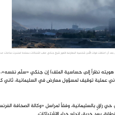
 هويته نظراً إلى حساسية الملف) إن جنكي «سلّم نفسه»، 
اني عملية توقيف لمسؤول معارض في السليمانية، ثاني ك
ي راقٍ بالسليمانية، وفقاً لمراسل «وكالة الصحافة الفرنس
طقة، بعد حريق اندلع جراء الاشتباكات.