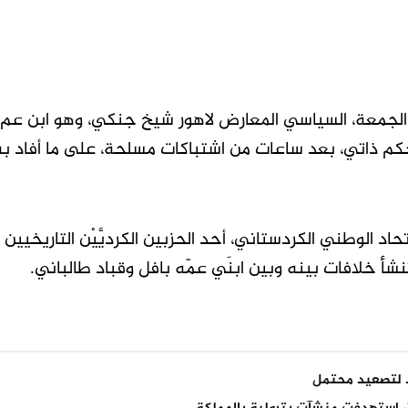
 الجمعة، السياسي المعارض لاهور شيخ جنكي، وهو ابن عم
بحكم ذاتي، بعد ساعات من اشتباكات مسلحة، على ما أفاد 
د الوطني الكردستاني، أحد الحزبين الكرديَّيْن التاريخيين ب
شأ خلافات بينه وبين ابنَي عمّه بافل وقباد طالباني.
اد لتصعيد محتمل