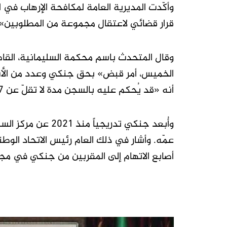
وأكّدت المديرية العامة لمكافحة الإرهاب في 
قرار قضائي لاعتقال مجموعة من المطلوبين».
وقال المتحدث باسم محكمة السليمانية، القاض
الخميس، أمر قبض» بحق جنكي وعدد من الأشخ
أنه «قد يُحكم عليه بالسجن مدة لا تقلّ عن 7 أعوام، في حال ثبتت التهمة».
وأُبعد جنكي تدريجي
عمّه. وأشار في ذلك العام رئيس الاتحاد الوطن
أصابع الاتهام إلى المقربين من جنكي في مجا