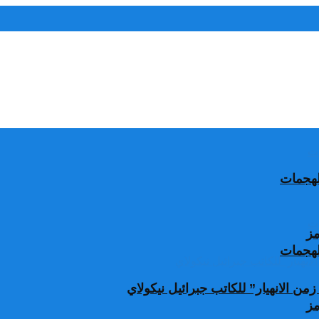
الهجمات
مز
الهجمات
من الانهيار” للكاتب جبرائيل نيكولاي
مز