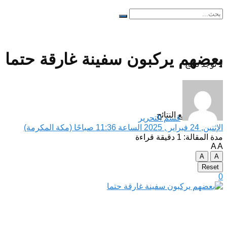
بعضهم يركبون سفينة غارقة حتما
لا توجد نتائج
مشاهدة جميع النتائح
قسم التحرير
الإثنين, 24 فبراير , 2025 الساعة 11:36 صباحًا (مكة المكرمة)
مدة المقالة: 1 دقيقة قراءة
A
A
A
A
Reset
0