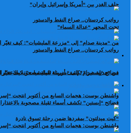
حلف الغدر بين “أمريكا وإسرائيل وإيران”
رواتب كردستان.. صراع النفط والدستور
تحت المجهر “عدالة السماء”
من “مدينة صدام” إلى “مزرعة المليشيات”: كيف تغيّر ال
رواتب كردستان.. صراع النفط والدستور
صحافة عربية ودولية
من “مدينة صدام” إلى “مزرعة المليشيات”: كيف تغيّر ال
فضائح “إبستين” تكشف أسماء ثقيلة مصحوبة بالاعتذارات
صحافة عربية ودولية
واشنطن بوست: هجمات السابع من أكتوبر انتجت “إسرا
فضائح “إبستين” تكشف أسماء ثقيلة مصحوبة بالاعتذارات
“كيت ميدلتون” بمفردها ضمن رحلة تسوق نادرة
واشنطن بوست: هجمات السابع من أكتوبر انتجت “إسرا