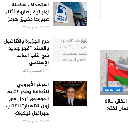
استهداف سفينة
إماراتية بصاروخ أثناء
عبورها مضيق هرمز
8 أغسطس,2026
درع الجزيرة والأناضول
والسند “فجر جديد
في قلب العالم
الإسلامي”
7 أغسطس,2026
المركز الأوروبي
أخبار عربية
للثقافة يصدر كتابه
الموسوم “رجل في
إعلان وشيك عن اتفاق لـ60
زمن الانهيار” للكاتب
عمان لفتح
جبرائيل نيكولاي
7 أغسطس,2026