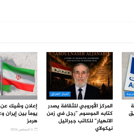
ربية
أخبار العراق
ة
المركز الأوروبي للثقافة يصدر
يق
كتابه الموسوم “رجل في زمن
يوماً بين إيران و
الانهيار” للكاتب جبرائيل
هرمز
نيكولاي
6 أغسطس,2026