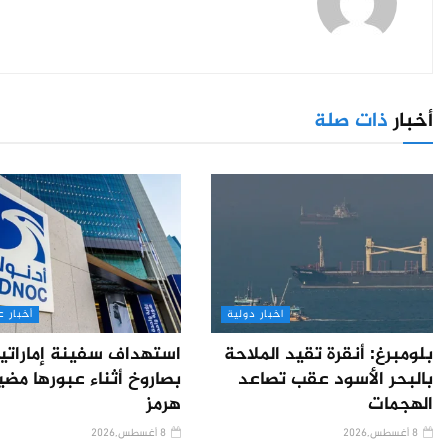
أخبار
ذات صلة
اخبار دولية
أخبار ع
بلومبرغ: أنقرة تقيد الملاحة
استهداف سفينة إماراتي
بالبحر الأسود عقب تصاعد
بصاروخ أثناء عبورها مض
الهجمات
هرمز
8 أغسطس,2026
8 أغسطس,2026