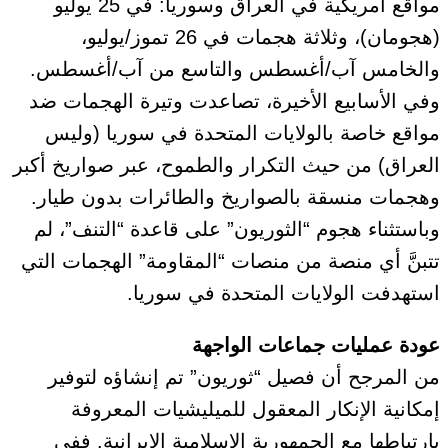
مواقع أمريكية في العراق وسوريا: في 25 يوليو
(هجومان)، وثلاثة هجمات في 26 تموز/يوليو،
والخامس آب/أغسطس والتاسع من آب/أغسطس.
وفي الأسابيع الأخيرة، تصاعدت وتيرة الهجمات ضد
مواقع خاصة بالولايات المتحدة في سوريا (وليس
العراق) من حيث التكرار والطموح، عبر صواريخ أكبر
وهجمات منسقة بالصواريخ والطائرات بدون طيار.
وباستثناء هجوم “الثوريون” على قاعدة “التنف”، لم
تتبنَّ أي منصة من منصات “المقاومة” الهجمات التي
استهدفت الولايات المتحدة في سوريا.
عودة عمليات جماعات الواجهة
من المرجح أن فصيل “ثوريون” تم إنشاؤه لتوفير
إمكانية الإنكار المعقول للميليشيات المعروفة
بارتباطها مع الجمهورية الإسلامية الإيرانية. ففي