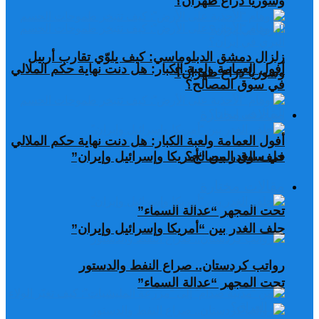
وسوريا ذراع طهران؟
زلزال دمشق الدبلوماسي: كيف يلوّي تقارب أربيل
أفول العمامة ولعبة الكبار: هل دنت نهاية حكم الملالي
وسوريا ذراع طهران؟
في سوق المصالح؟
مقالات مختارة
أفول العمامة ولعبة الكبار: هل دنت نهاية حكم الملالي
في سوق المصالح؟
حلف الغدر بين “أمريكا وإسرائيل وإيران”
مقالات مختارة
تحت المجهر “عدالة السماء”
حلف الغدر بين “أمريكا وإسرائيل وإيران”
رواتب كردستان.. صراع النفط والدستور
تحت المجهر “عدالة السماء”