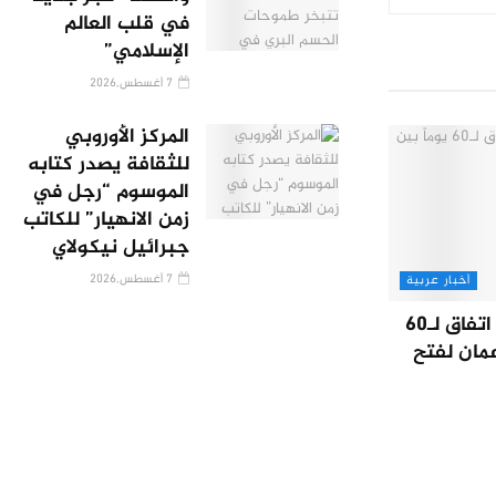
في قلب العالم
الإسلامي”
7 أغسطس,2026
المركز الأوروبي
للثقافة يصدر كتابه
الموسوم “رجل في
زمن الانهيار” للكاتب
جبرائيل نيكولاي
7 أغسطس,2026
أخبار عربية
إعلان وشيك عن اتفاق لـ60
عمان لفتح