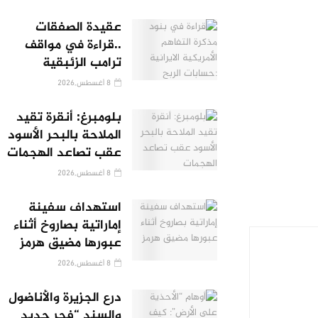
عقيدة الصفقات
..قراءة في مواقف
ترامب الزئبقية
8 أغسطس,2026
بلومبرغ: أنقرة تقيد
الملاحة بالبحر الأسود
عقب تصاعد الهجمات
8 أغسطس,2026
استهداف سفينة
إماراتية بصاروخ أثناء
عبورها مضيق هرمز
8 أغسطس,2026
درع الجزيرة والأناضول
والسند “فجر جديد