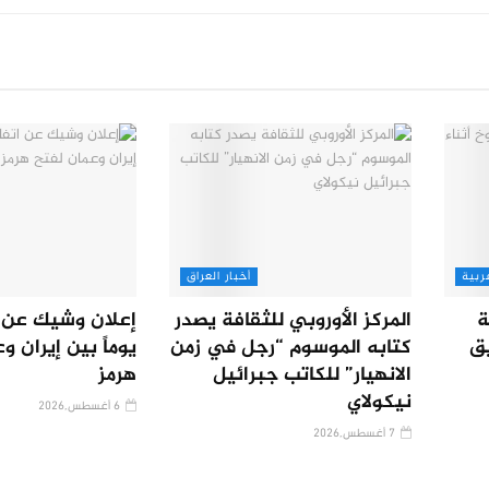
ربية
أخبار العراق
ة
المركز الأوروبي للثقافة يصدر
يق
كتابه الموسوم “رجل في زمن
يوماً بين إيران و
الانهيار” للكاتب جبرائيل
هرمز
نيكولاي
6 أغسطس,2026
7 أغسطس,2026