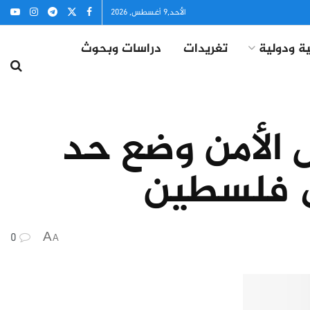
الأحد,9 أغسطس, 2026
ة ودولية
تغريدات
دراسات وبحوث
 الأمن وضع حد
لى فلسطين
0
A
A