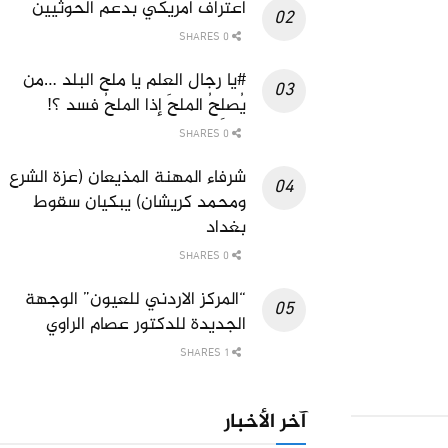
اعتراف امريكي بدعم الحوثيين
0 SHARES
#يا رجال العلم يا ملح البلد …من
يُصلِحُ الملحَ إذا الملحُ فسد ؟!
0 SHARES
شرفاء المهنة المذيعان (عزة الشرع
ومحمد كريشان) يبكيان سقوط
بغداد
0 SHARES
“المركز الاردني للعيون” الوجهة
الجديدة للدكتور عصام الراوي
1 SHARES
آخر الأخبار