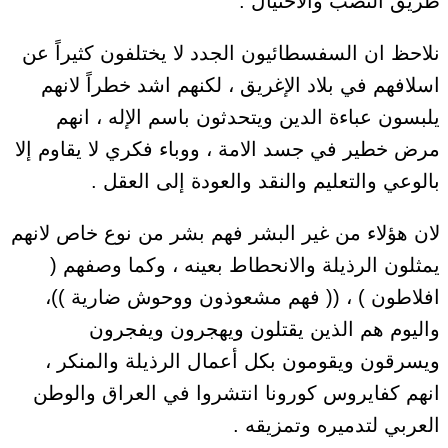
طريق النصب والاحتيال .
نلاحظ ان السفسطائيون الجدد لا يختلفون كثيراً عن
اسلافهم في بلاد الإغريق ، لكنهم اشد خطراً لانهم
يلبسون عباءة الدين ويتحدثون باسم الإله ، انهم
مرض خطير في جسد الامة ، ووباء فكري لا يقاوم إلا
بالوعي والتعليم والنقد والعودة إلى العقل .
لان هؤلاء من غير البشر فهم بشر من نوع خاص لانهم
يمثلون الرذيلة والانحطاط بعينه ، وكما وصفهم (
افلاطون ) ، (( فهم مشعوذون ووحوش ضارية ))،
واليوم هم الذين يقتلون ويهجرون ويفجرون
ويسرقون ويقومون بكل أعمال الرذيلة والمنكر ،
انهم كفايروس كورونا انتشروا في العراق والوطن
العربي لتدميره وتمزيقه .