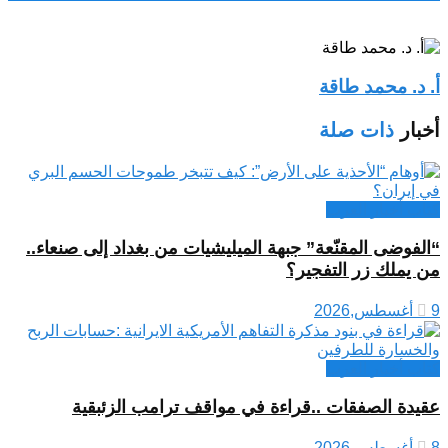
أ. د. محمد طاقة
أخبار
ذات صلة
كتاب أخبار العرب
“الفوضى المقنّعة” جبهة الميليشيات من بغداد إلى صنعاء..
من يملك زر التفجير؟
9 أغسطس,2026
كتاب أخبار العرب
عقيدة الصفقات ..قراءة في مواقف ترامب الزئبقية
8 أغسطس,2026