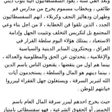
وبعد ألفي سنة ، يعود السفسطائيون الينا بثوب ديني
طائفي ، وبخطاب مسموم يخرج من مدارس قم
وطهران ودهاليز النجف وكربلاء ، انهم السفسطائيون
الجدد ، الذين تلقوا فن الخطابة ، لا من اجل بناء وعي
المجتمع بل لتكريس التخلف وتثبيت الجهل وإدامة
الاستعباد ، يمتلك هؤلاء اليوم سلطة القرار في
العراق ، ويحتكرون المنابر الدينية والسياسية
والإعلامية ، يتحدثون عن الحق والمظلومية والعدالة ،
بينما هم اول من ينقضها ، يقنعون الناس باسم الدين
، بينما دينهم هو المال والسلطة ، يستخدمون آيات
الله لتبرير السرقة ، ويستغلون جهل الفقراء ليبرروا
خيانتهم للوطن .
حيث يخرج احدهم ليبرر سرقة المال العام باسم
الخمس أو الحقوق الشرعية ، فهو سفسطائي بامتياز