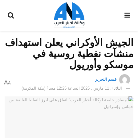
الجيش الأوكراني يعلن استهداف
منشآت نفطية روسية في
موسكو وأوريول
قسم التحرير
A
A
الثلاثاء, 11 مارس , 2025 الساعة 12:25 مساءً (مكة المكرمة)