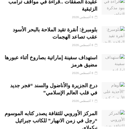
عقيدة الصفقات ..قراءة في مواقف ترامب
الزئبقية
8 أغسطس,2026
بلومبرغ: أنقرة تقيد الملاحة بالبحر الأسود
عقب تصاعد الهجمات
8 أغسطس,2026
استهداف سفينة إماراتية بصاروخ أثناء عبورها
مضيق هرمز
8 أغسطس,2026
درع الجزيرة والأناضول والسند “فجر جديد
في قلب العالم الإسلامي”
7 أغسطس,2026
المركز الأوروبي للثقافة يصدر كتابه الموسوم
“رجل في زمن الانهيار” للكاتب جبرائيل
نيكولاي