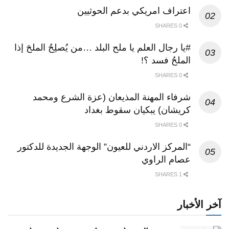
اعتراف امريكي بدعم الحوثيين
0 SHARES
#يا رجال العلم يا ملح البلد …من يُصلِحُ الملحَ إذا
الملحُ فسد ؟!
0 SHARES
شرفاء المهنة المذيعان (عزة الشرع ومحمد
كريشان) يبكيان سقوط بغداد
0 SHARES
“المركز الاردني للعيون” الوجهة الجديدة للدكتور
عصام الراوي
1 SHARES
آخر الأخبار