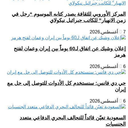
المركز الأوروبي للثقافة يصدر كتابه الموسوم “رجل في
زمن الانهيار” للكاتب جبرائيل نيكولاي
7 أغسطس,2026
إعلان وشيك عن اتفاق لـ60 يوماً بين إيران وعمان لفتح
هرمز
6 أغسطس,2026
جي دي فانس: سنستخدم كل الأدوات للتوصل إلى حل مع
إيران
6 أغسطس,2026
السعودية تعيّن قائداً للتحالف البحري الدفاعي متعدد
الجنسيات