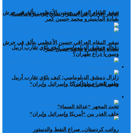
سفير المقام العراقي حسين الأعظمي يتألق في جرش
الدينار الأردني من استقرار نقدي إلى ميزة تنافسية
بقيادة المايسترو محمد حسين كمر
سفير المقام العراقي حسين الأعظمي يتألق في جرش
زلزال دمشق الدبلوماسي: كيف يلوّي تقارب أربيل
بقيادة المايسترو محمد حسين كمر
وسوريا ذراع طهران؟
مقالات مختارة
زلزال دمشق الدبلوماسي: كيف يلوّي تقارب أربيل
وسوريا ذراع طهران؟
حلف الغدر بين “أمريكا وإسرائيل وإيران”
مقالات مختارة
تحت المجهر “عدالة السماء”
حلف الغدر بين “أمريكا وإسرائيل وإيران”
رواتب كردستان.. صراع النفط والدستور