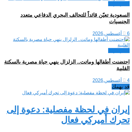
أخبار عربية
السعودية تعيّن قائداً للتحالف البحري الدفاعي متعدد
الجنسيات
6 أغسطس,2026
أخبار عربية
احتضنت أطفالها وماتت.. الزلزال ينهي حياة مصرية بالسكتة
القلبية
4 أغسطس,2026
قد يهمك
إيران في لحظة مفصلية: دعوة إلى
تحرك أميركي فعال