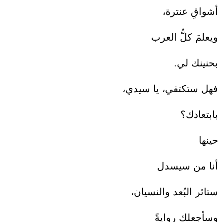
أشواقِ عنترة،
ويعلمَ كلُّ العرب
بحنينك لي.
فهل ستكتفي، يا سيدي،
بابتعادك؟
حينها
أنا من سيسدل
ستائر البُعد والنسيان،
وسأجعلك روايةً