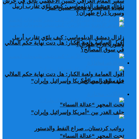
سفير المقام العراقي حسين الأعظمي يتألق في جرش
زلزال دمشق الدبلوماسي: كيف يلوّي تقارب أربيل
بقيادة المايسترو محمد حسين كمر
وسوريا ذراع طهران؟
زلزال دمشق الدبلوماسي: كيف يلوّي تقارب أربيل
أفول العمامة ولعبة الكبار: هل دنت نهاية حكم الملالي
وسوريا ذراع طهران؟
في سوق المصالح؟
مقالات مختارة
أفول العمامة ولعبة الكبار: هل دنت نهاية حكم الملالي
في سوق المصالح؟
حلف الغدر بين “أمريكا وإسرائيل وإيران”
مقالات مختارة
تحت المجهر “عدالة السماء”
حلف الغدر بين “أمريكا وإسرائيل وإيران”
رواتب كردستان.. صراع النفط والدستور
تحت المجهر “عدالة السماء”