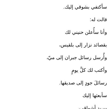
سأكتفي بشوقي إليك.
قالت له:
وأنا سأُعلن حنيني لك
بقصائد نزار إلى بلقيس،
وأُرسل رسائل جبران إلى ميّ،
وأكتب لك كلَّ يومٍ
رسائلَ جودٍ إلى صديقها.
سأبعثها إليك
ببريد أشواقي،