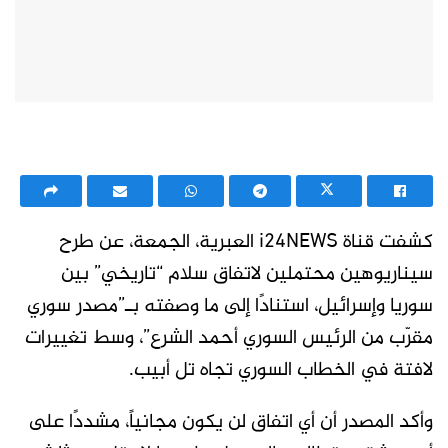
كشفت قناة i24NEWS العبرية، الجمعة، عن طرح
سيناريوهين محتملين لاتفاق سلام “تاريخي” بين
سوريا وإسرائيل، استنادًا إلى ما وصفته بـ”مصدر سوري
مقرّب من الرئيس السوري أحمد الشرع”، وسط تغييرات
لافتة في الخطاب السوري تجاه تل أبيب.
وأكد المصدر أن أي اتفاق لن يكون مجانياً، مشددًا على