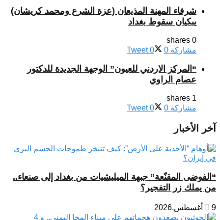
شرفاء المهنة المذيعان (عزة الشرع ومحمد كريشان)
يبكيان سقوط بغداد
0 shares
مشاركة
0
0
Tweet
“المركز الاردني للعيون” الوجهة الجديدة للدكتور
عصام الراوي
1 shares
مشاركة
0
0
Tweet
آخر الأخبار
“الفوضى المقنّعة” جبهة الميليشيات من بغداد إلى صنعاء..
من يملك زر التفجير؟
9 أغسطس,2026