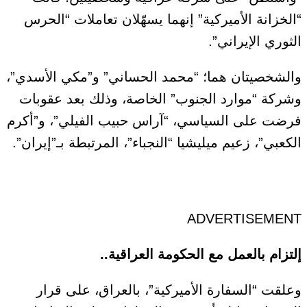
“الخزانة الأميركية” إنهما يسهّلان تعاملات “الحرس
الثوري الإيراني”.
والشخصيتان هما؛ “محمد الحساني” و”مكي الأسدي”،
وشركة “موارد الجنوب” الخاصة، وذلك بعد عقوبات
فرضت على السياسي، “آراس حبيب الفيلي”، و”أكرم
الكعبي”، زعيم ميليشيا “النجباء”، المرتبطة بـ”إيران”.
ADVERTISEMENT
إ
لتزام بالعمل مع الحكومة العراقية..
وعلقت “السفارة الأميركية”، بالعراق، على قرار