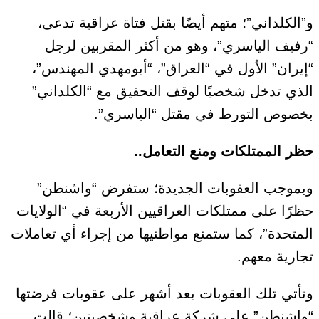
و”الكلداني”؛ متهم أيضًا بقتل فتاة عراقية تدعى،
“رفيف الياسري”، وهو من أكثر المقربين لرجل
“إيران” الأول في “العراق”، “أبومهدي المهندس”،
الذي تدخل شخصيًا لوقف التحقيق مع “الكلداني”
بخصوص التورط في مقتل “الياسري”.
حظر الممتلكات ومنع التعامل..
وبموجب العقوبات الجديدة؛ ستفرض “واشنطن”
حظرًا على ممتلكات العراقيين الأربعة في “الولايات
المتحدة”، كما ستمنع مواطنيها من إجراء أي تعاملات
تجارية معهم.
وتأتي تلك العقوبات بعد أشهر على عقوبات فرضتها
“واشنطن” على شركة عراقية وشخصيتين؛ قالت