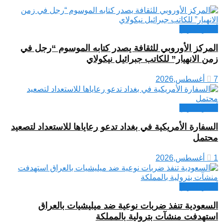
أخبار العراق
المركز الأوروبي للثقافة يصدر كتابه الموسوم “رجل في
زمن الانهيار” للكاتب جبرائيل نيكولاي
7 أغسطس,2026
أخبار العراق
السفارة الأمريكية في بغداد تدعو رعاياها للاستعداد لتصعيد
محتمل
1 أغسطس,2026
أخبار العراق
السعودية تنفذ ضربات نوعية ضد ميليشيات بالعراق
استهدفت منشآت بترولية بالمملكة