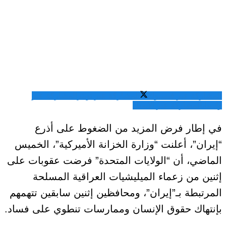
المشاركة عبر فيسبوك
المشاركة عبر تويتر
المشاركة عبر
واتساب
المشاركة عبر الايميل
في إطار فرض المزيد من الضغوط على أذرع
“إيران”، أعلنت “وزارة الخزانة الأميركية”، الخميس
الماضي، أن “الولايات المتحدة” فرضت عقوبات على
إثنين من زعماء الميليشيات العراقية المسلحة
المرتبطة بـ”إيران”، ومحافظين إثنين سابقين تتهمهم
بإنتهاك حقوق الإنسان وممارسات تنطوي على فساد.