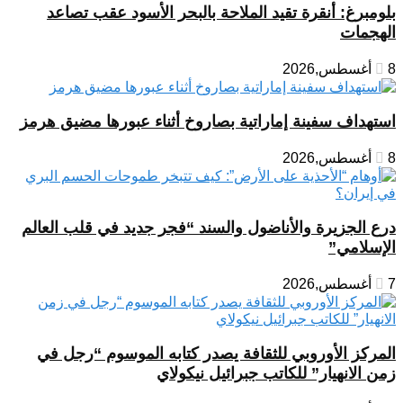
بلومبرغ: أنقرة تقيد الملاحة بالبحر الأسود عقب تصاعد
الهجمات
8 أغسطس,2026
استهداف سفينة إماراتية بصاروخ أثناء عبورها مضيق هرمز
8 أغسطس,2026
درع الجزيرة والأناضول والسند “فجر جديد في قلب العالم
الإسلامي”
7 أغسطس,2026
المركز الأوروبي للثقافة يصدر كتابه الموسوم “رجل في
زمن الانهيار” للكاتب جبرائيل نيكولاي