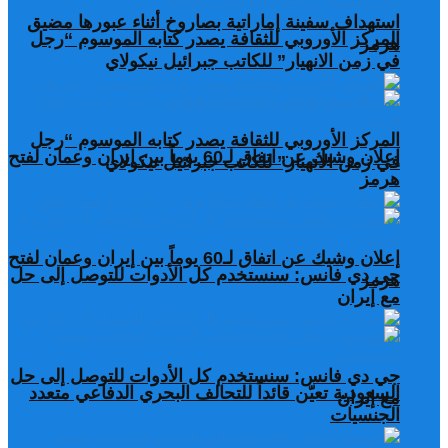
استهداف سفينة إماراتية بصاروخ أثناء عبورها مضيق
المركز الأوروبي للثقافة يصدر كتابه الموسوم “رجل
هرمز
في زمن الانهيار” للكاتب جبرائيل نيكولاي
المركز الأوروبي للثقافة يصدر كتابه الموسوم “رجل
إعلان وشيك عن اتفاق لـ60 يوماً بين إيران وعمان لفتح
في زمن الانهيار” للكاتب جبرائيل نيكولاي
هرمز
إعلان وشيك عن اتفاق لـ60 يوماً بين إيران وعمان لفتح
جي دي فانس: سنستخدم كل الأدوات للتوصل إلى حل
هرمز
مع إيران
جي دي فانس: سنستخدم كل الأدوات للتوصل إلى حل
السعودية تعيّن قائداً للتحالف البحري الدفاعي متعدد
مع إيران
الجنسيات