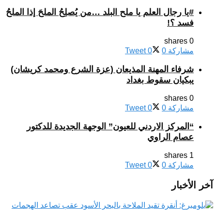
#يا رجال العلم يا ملح البلد …من يُصلِحُ الملحَ إذا الملحُ
فسد ؟!
0 shares
مشاركة
0
0
Tweet
شرفاء المهنة المذيعان (عزة الشرع ومحمد كريشان)
يبكيان سقوط بغداد
0 shares
مشاركة
0
0
Tweet
“المركز الاردني للعيون” الوجهة الجديدة للدكتور
عصام الراوي
1 shares
مشاركة
0
0
Tweet
آخر الأخبار