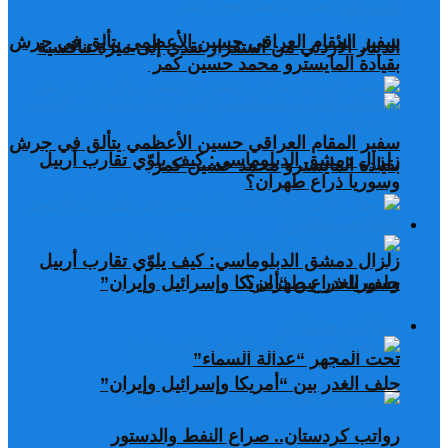
سفير المقام العراقي حسين الأعظمي يتألق في جرش
الدينار الأردني من استقرار نقدي إلى ميزة تنافسية
بقيادة المايسترو محمد حسين كمر
سفير المقام العراقي حسين الأعظمي يتألق في جرش
زلزال دمشق الدبلوماسي: كيف يلوّي تقارب أربيل
بقيادة المايسترو محمد حسين كمر
وسوريا ذراع طهران؟
مقالات مختارة
زلزال دمشق الدبلوماسي: كيف يلوّي تقارب أربيل
وسوريا ذراع طهران؟
حلف الغدر بين “أمريكا وإسرائيل وإيران”
مقالات مختارة
تحت المجهر “عدالة السماء”
حلف الغدر بين “أمريكا وإسرائيل وإيران”
رواتب كردستان.. صراع النفط والدستور