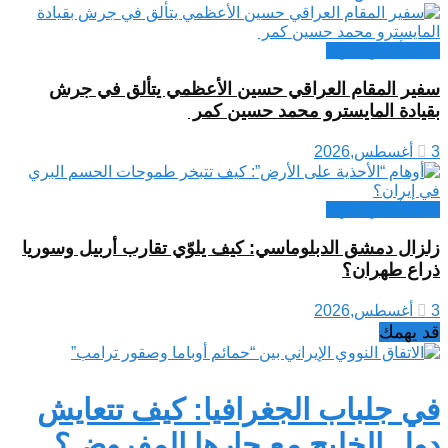
كتاب أخبار العرب
سفير المقام العراقي حسين الأعظمي يتألق في جرش
بقيادة المايسترو محمد حسين كمر
3 أغسطس,2026
كتاب أخبار العرب
زلزال دمشق الدبلوماسي: كيف يلوّي تقارب أربيل وسوريا
ذراع طهران؟
3 أغسطس,2026
قد يهمك
في جلباب الجغرافيا: كيف تتعايش
دول الخليج مع جارها المفروض؟