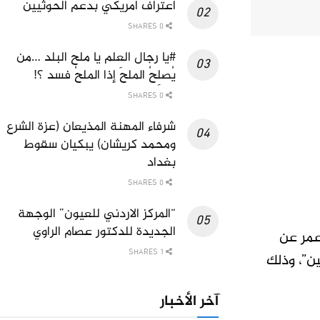
اعتراف امريكي بدعم الحوثيين
0 SHARES
#يا رجال العلم يا ملح البلد …من
يُصلِحُ الملحَ إذا الملحُ فسد ؟!
0 SHARES
شرفاء المهنة المذيعان (عزة الشرع
ومحمد كريشان) يبكيان سقوط
بغداد
0 SHARES
“المركز الاردني للعيون” الوجهة
الجديدة للدكتور عصام الراوي
 عمر عن
1 SHARES
ن”، وذلك
آخر الأخبار