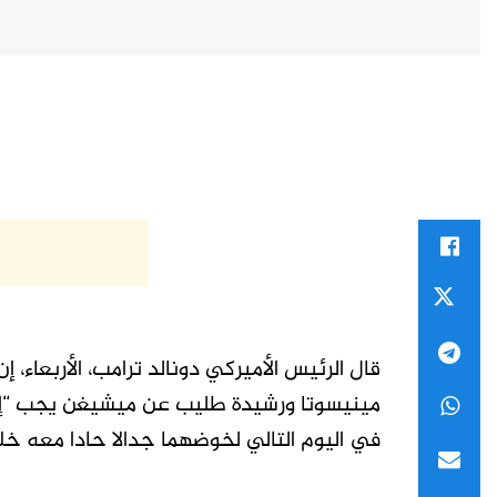
قال ​الرئيس الأميركي دونالد ترامب، الأربعاء،
مينيسوتا ورشيدة طليب عن ميشيغن يجب “إيد
في اليوم التالي لخوضهما جدالا حادا معه خلا