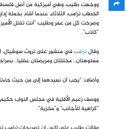
ووجهت طليب، وهي أميركية من أصل فلسطيني،
الخطاب ترامب، الثلاثاء، عندما أشاد بحملة إدار
وصرخت كل من عمر ‌وطليب “أنت تقتل الأميرك
“كاذب”.
وقال
ترامب
في منشور على تروث سوشيال، الأرب
معتوهتان.. مختلتان ومريضتان عقليا.. بصرا
وأضاف: “يجب أن نعيدهما إلى من حيث جاءتا.. 
ووصف زعيم الأقلية في مجلس النواب حكيم ج
“كراهية للأجانب” و”مخزية”.
وقالت طليب على إكس إن تصريحات ترامب ‌تظه