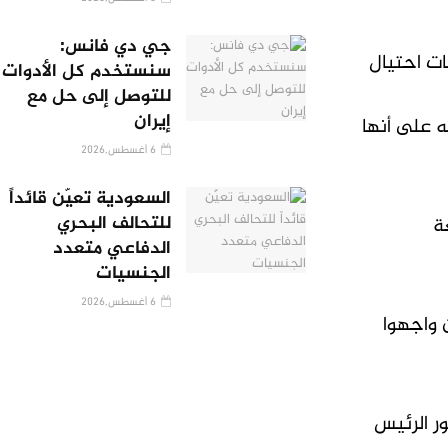
جي دي فانس:
ات احتيال
سنستخدم كل الأدوات
للتوصل إلى حل مع
إيران
ه على أنها
6 أغسطس,2026
السعودية تعيّن قائداً
للتحالف البحري
ة
الدفاعي متعدد
الجنسيات
6 أغسطس,2026
 واجهوا
ر الرئيس