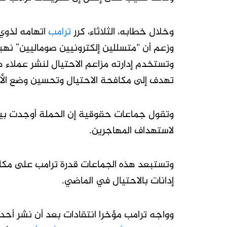
وخلال خطابه، الثلاثاء، كرر
ترامب
اتهامه لذوي 
وزعم أن “متسللين إلكترونيين ​صوماليين” نهب
وتستخدم إدارته مزاعم الاحتيال لنشر عملاء 
تهدف إلى مكافحة الاحتيال وتحسين وضع الأم
وتقول جماعات حقوقية إن الحملة أوجدت بيئ
لاستهداف المهاجرين.
وتستبعد هذه الجماعات قدرة ترامب على ​مكافحة
إدانات بالاحتيال في الماضي.
وواجه ترامب مؤخرا انتقادات بعد أن ​نشر أح