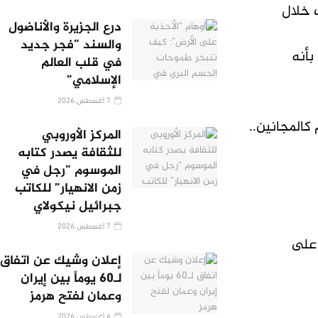
 خلال
درع الجزيرة والأناضول
والسند “فجر جديد
بأنه
في قلب العالم
الإسلامي”
7 أغسطس,2026
كالمجانين..
المركز الأوروبي
للثقافة يصدر كتابه
الموسوم “رجل في
زمن الانهيار” للكاتب
جبرائيل نيكولاي
7 أغسطس,2026
 على
إعلان وشيك عن اتفاق
لـ60 يوماً بين إيران
وعمان لفتح هرمز
6 أغسطس,2026