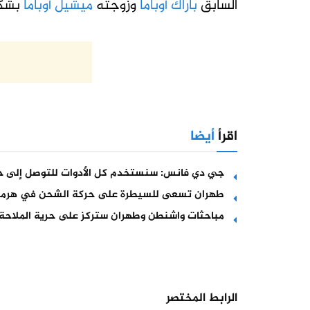
السابق
باراك أوباما
وزوجته
ميشيل أوباما
بشكل
اقرأ
أيضا
جي دي فانس: سنستخدم كل الأدوات للتوصل إلى حل
طهران تسعى للسيطرة على حركة الشحن في هرمز
مباحثات واشنطن وطهران ستركز على حرية الملاحة 
الرابط المختصر