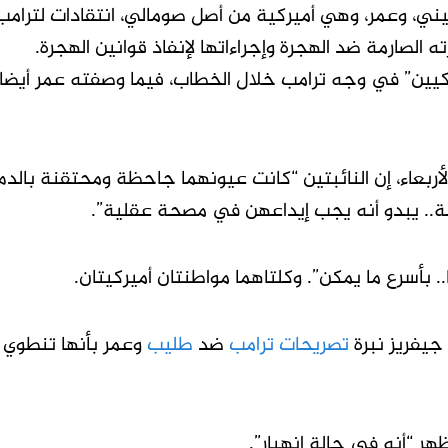
 وعمر، وهي أميركية من أصل صومالي، ​انتقادات لترامب
ته الصارمة ضد الهجرة وإجراءاتها لإنفاذ قوانين الهجرة.
يين” في وجه ترامب خلال الخطاب، فيما وصفته عمر أيضا 
عاء، إن ‌النائبتين “كانت عيونهما جاحظة ومحتقنة ‌بالدم 
حة.. يبدو أنه يجب إيداعهن في مصحة عقلية”.
بأسرع ما يمكن”. وكلتاهما مواطنتان أميركيتان.
يفريز نبرة
تصريحات ترامب
ضد
طليب
وعمر بأنها تنطوي
ر “أنه في حالة انهيار”.