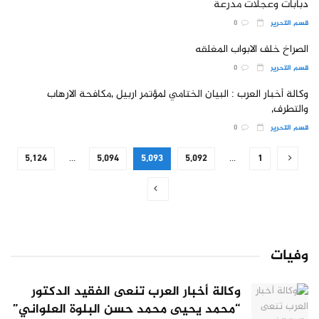
دبابات وعجلات مدرعة
قسم التحرير
0
الصراخ خلف الابواب المغلقه
قسم التحرير
0
وكالة أخبار العرب : البيان الختامي لمؤتمر اربيل ,مكافحة الارهاب
والتطرف,
قسم التحرير
0
5٬124
…
5٬094
5٬093
5٬092
…
1
وفيات
وكالة أخبار العرب تنعى الفقيد الدكتور
“محمد يحيى محمد حسن البلوة العلواني”