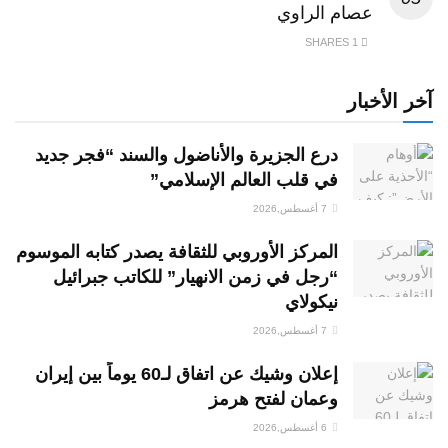
عصام الراوي
1 SHARES
آخر الأخبار
درع الجزيرة والأناضول والسند “فجر جديد
في قلب العالم الإسلامي”
7 أغسطس,2026
المركز الأوروبي للثقافة يصدر كتابه الموسوم
“رجل في زمن الانهيار” للكاتب جبرائيل
نيكولاي
7 أغسطس,2026
إعلان وشيك عن اتفاق لـ60 يوماً بين إيران
وعمان لفتح هرمز
6 أغسطس,2026