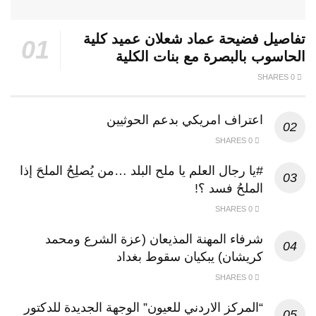
تفاصيل فضيحة عماد شعلان عميد كلية
الحاسوب بالبصرة مع بنات الكلية
0 SHARES
اعتراف امريكي بدعم الحوثيين
0 SHARES
#يا رجال العلم يا ملح البلد …من يُصلِحُ الملحَ إذا
الملحُ فسد ؟!
0 SHARES
شرفاء المهنة المذيعان (عزة الشرع ومحمد
كريشان) يبكيان سقوط بغداد
0 SHARES
“المركز الاردني للعيون” الوجهة الجديدة للدكتور