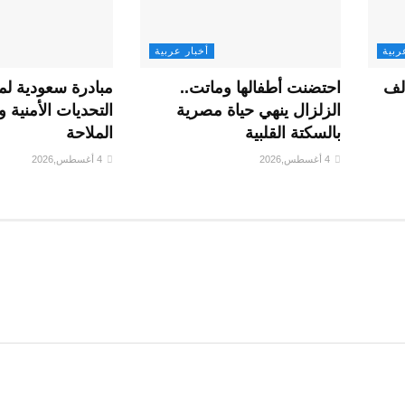
ربية
أخبار عربية
الف
احتضنت أطفالها وماتت..
مبادرة سعودية لم
الزلزال ينهي حياة مصرية
التحديات الأمنية و
بالسكتة القلبية
الملاحة
4 أغسطس,2026
4 أغسطس,2026