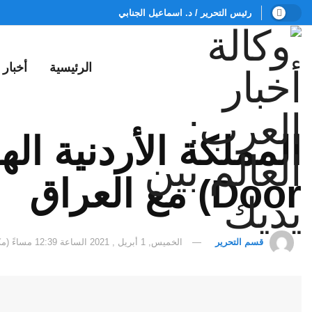
رئيس التحرير / د. اسماعيل الجنابي
الرئيسية
أخبار
Door) مع العراق
قسم التحرير
الخميس, 1 أبريل , 2021 الساعة 12:39 مساءً (مكة المكرمة)