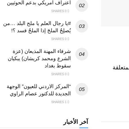
اعتراف امريكي بدعم الحوثيين
0 SHARES
#يا رجال العلم يا ملح البلد …من
يُصلِحُ الملحَ إذا الملحُ فسد ؟!
0 SHARES
شرفاء المهنة المذيعان (عزة
الشرع ومحمد كريشان) يبكيان
سقوط بغداد
متعلقة
0 SHARES
“المركز الاردني للعيون” الوجهة
الجديدة للدكتور عصام الراوي
1 SHARES
آخر الأخبار