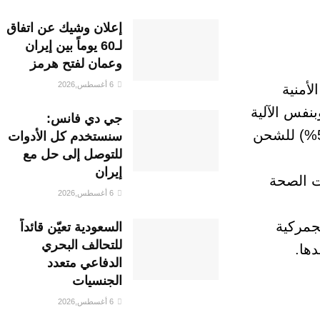
إعلان وشيك عن اتفاق
لـ60 يوماً بين إيران
وعمان لفتح هرمز
6 أغسطس,2026
لأمنية
اليوم قرار دولة رئيس الوزراء القاضي بعودة العمل بالنقل (Door TO Door) وبنفس الآلية
جي دي فانس:
التي تم تطبيقها قبل 17/03/2021 من خلال تفعيل مكتب التنسيق المشترك لضمان المحاصصة (50%) للشحن
سنستخدم كل الأدوات
للتوصل إلى حل مع
إيران
ت الصحة
6 أغسطس,2026
لجمركية
السعودية تعيّن قائداً
للتحالف البحري
دها.
الدفاعي متعدد
الجنسيات
6 أغسطس,2026