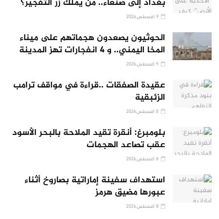
بغداد إلى صنعاء.. من يملك زر التفجير؟
9 أغسطس,2026
الحوثيون يصعدون هجماتهم على ميناء
المخا اليمني.. و 4 انفجارات تهز المدينة
9 أغسطس,2026
عقيدة الصفقات ..قراءة في مواقف ترامب
الزئبقية
8 أغسطس,2026
بلومبرغ: أنقرة تقيد الملاحة بالبحر الأسود
عقب تصاعد الهجمات
8 أغسطس,2026
استهداف سفينة إماراتية بصاروخ أثناء
عبورها مضيق هرمز
8 أغسطس,2026