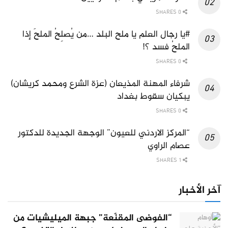
0 SHARES
#يا رجال العلم يا ملح البلد …من يُصلِحُ الملحَ إذا
الملحُ فسد ؟!
0 SHARES
شرفاء المهنة المذيعان (عزة الشرع ومحمد كريشان)
يبكيان سقوط بغداد
0 SHARES
“المركز الاردني للعيون” الوجهة الجديدة للدكتور
عصام الراوي
1 SHARES
آخر الأخبار
“الفوضى المقنّعة” جبهة الميليشيات من