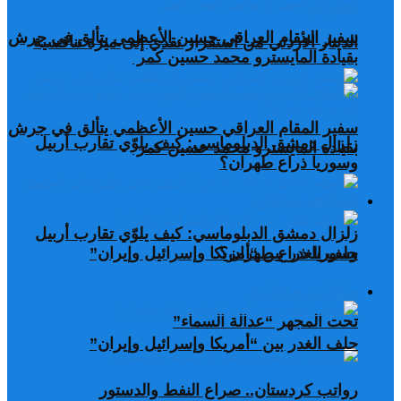
سفير المقام العراقي حسين الأعظمي يتألق في جرش
الدينار الأردني من استقرار نقدي إلى ميزة تنافسية
بقيادة المايسترو محمد حسين كمر
سفير المقام العراقي حسين الأعظمي يتألق في جرش
زلزال دمشق الدبلوماسي: كيف يلوّي تقارب أربيل
بقيادة المايسترو محمد حسين كمر
وسوريا ذراع طهران؟
مقالات مختارة
زلزال دمشق الدبلوماسي: كيف يلوّي تقارب أربيل
وسوريا ذراع طهران؟
حلف الغدر بين “أمريكا وإسرائيل وإيران”
مقالات مختارة
تحت المجهر “عدالة السماء”
حلف الغدر بين “أمريكا وإسرائيل وإيران”
رواتب كردستان.. صراع النفط والدستور