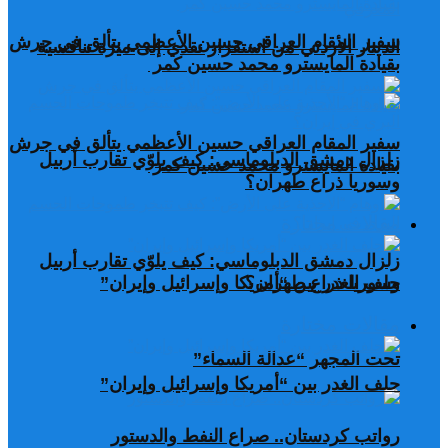
سفير المقام العراقي حسين الأعظمي يتألق في جرش
الدينار الأردني من استقرار نقدي إلى ميزة تنافسية
بقيادة المايسترو محمد حسين كمر
سفير المقام العراقي حسين الأعظمي يتألق في جرش
زلزال دمشق الدبلوماسي: كيف يلوّي تقارب أربيل
بقيادة المايسترو محمد حسين كمر
وسوريا ذراع طهران؟
مقالات مختارة
زلزال دمشق الدبلوماسي: كيف يلوّي تقارب أربيل
وسوريا ذراع طهران؟
حلف الغدر بين “أمريكا وإسرائيل وإيران”
مقالات مختارة
تحت المجهر “عدالة السماء”
حلف الغدر بين “أمريكا وإسرائيل وإيران”
رواتب كردستان.. صراع النفط والدستور