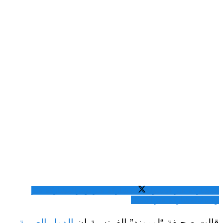
المشاركة عبر فيسبوك
المشاركة عبر تويتر
المشاركة عبر
واتساب
المشاركة عبر الايميل
قالت صحيفة “لوموند” الفرنسية إن
الدول العربية