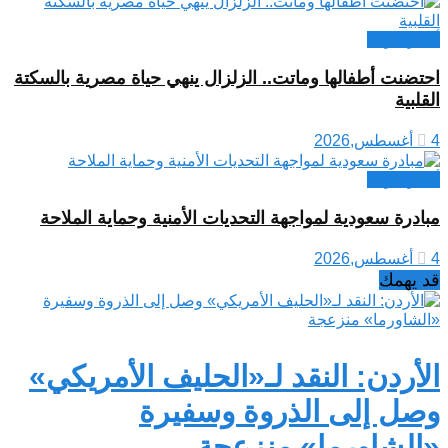
أخبار عربية
احتضنت أطفالها وماتت.. الزلزال ينهي حياة مصرية بالسكتة
القلبية
4 أغسطس,2026
أخبار عربية
مبادرة سعودية لمواجهة التحديات الأمنية وحماية الملاحة
4 أغسطس,2026
قد يهمك
الأردن: النقد لـ«الحليف الأمريكي»
وصل إلى الذروة وسفيرة
«الشاورما» منزعجة