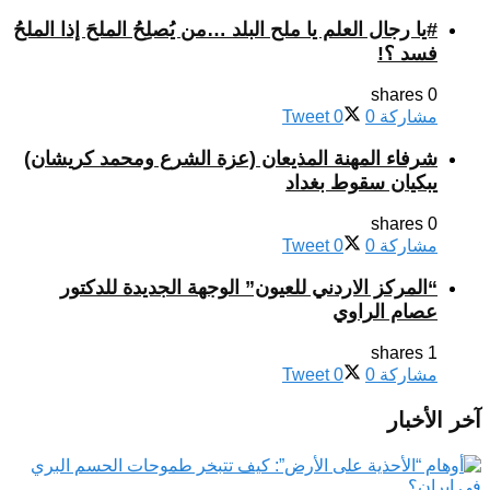
#يا رجال العلم يا ملح البلد …من يُصلِحُ الملحَ إذا الملحُ
فسد ؟!
0 shares
مشاركة
0
0
Tweet
شرفاء المهنة المذيعان (عزة الشرع ومحمد كريشان)
يبكيان سقوط بغداد
0 shares
مشاركة
0
0
Tweet
“المركز الاردني للعيون” الوجهة الجديدة للدكتور
عصام الراوي
1 shares
مشاركة
0
0
Tweet
آخر الأخبار