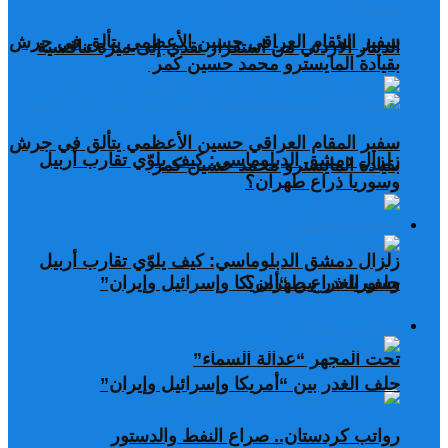
سفير المقام العراقي حسين الأعظمي يتألق في جرش
الدينار الأردني من استقرار نقدي إلى ميزة تنافسية
بقيادة المايسترو محمد حسين كمر
سفير المقام العراقي حسين الأعظمي يتألق في جرش
زلزال دمشق الدبلوماسي: كيف يلوّي تقارب أربيل
بقيادة المايسترو محمد حسين كمر
وسوريا ذراع طهران؟
مقالات مختارة
زلزال دمشق الدبلوماسي: كيف يلوّي تقارب أربيل
وسوريا ذراع طهران؟
حلف الغدر بين “أمريكا وإسرائيل وإيران”
مقالات مختارة
تحت المجهر “عدالة السماء”
حلف الغدر بين “أمريكا وإسرائيل وإيران”
رواتب كردستان.. صراع النفط والدستور