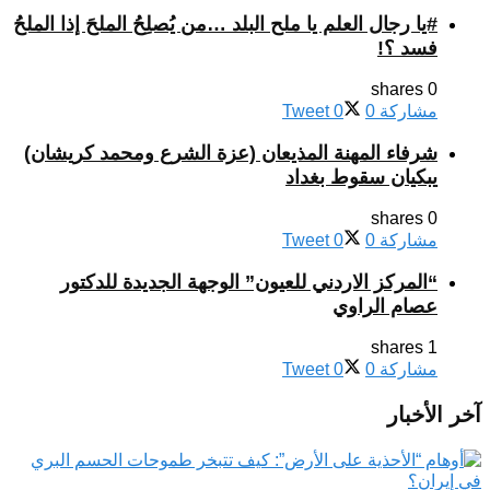
#يا رجال العلم يا ملح البلد …من يُصلِحُ الملحَ إذا الملحُ
فسد ؟!
0 shares
مشاركة
0
0
Tweet
شرفاء المهنة المذيعان (عزة الشرع ومحمد كريشان)
يبكيان سقوط بغداد
0 shares
مشاركة
0
0
Tweet
“المركز الاردني للعيون” الوجهة الجديدة للدكتور
عصام الراوي
1 shares
مشاركة
0
0
Tweet
آخر الأخبار