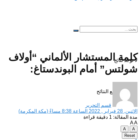
كلمة المستشار الألماني “أولاف
لا توجد نتائج
شولتس” أمام البوندستاغ:
مشاهدة جميع النتائح
قسم التحرير
الإثنين, 28 فبراير , 2022 الساعة 8:38 مساءً (مكة المكرمة)
مدة المقالة: 1 دقيقة قراءة
A
A
A
A
Reset