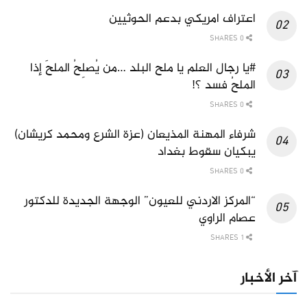
اعتراف امريكي بدعم الحوثيين
0 SHARES
#يا رجال العلم يا ملح البلد …من يُصلِحُ الملحَ إذا
الملحُ فسد ؟!
0 SHARES
شرفاء المهنة المذيعان (عزة الشرع ومحمد كريشان)
يبكيان سقوط بغداد
0 SHARES
“المركز الاردني للعيون” الوجهة الجديدة للدكتور
عصام الراوي
1 SHARES
آخر الأخبار