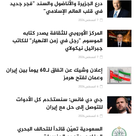
درع الجزيرة والأناضول والسند “فجر جديد
في قلب العالم الإسلامي”
7 أغسطس,2026
المركز الأوروبي للثقافة يصدر كتابه
الموسوم “رجل في زمن الانهيار” للكاتب
جبرائيل نيكولاي
7 أغسطس,2026
إعلان وشيك عن اتفاق لـ60 يوماً بين إيران
وعمان لفتح هرمز
6 أغسطس,2026
جي دي فانس: سنستخدم كل الأدوات
للتوصل إلى حل مع إيران
6 أغسطس,2026
السعودية تعيّن قائداً للتحالف البحري