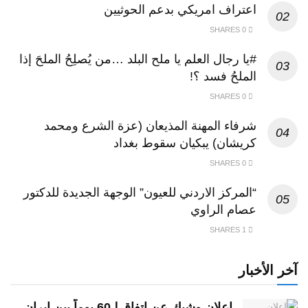
اعتراف امريكي بدعم الحوثيين
0 SHARES
#يا رجال العلم يا ملح البلد …من يُصلِحُ الملحَ إذا
الملحُ فسد ؟!
0 SHARES
شرفاء المهنة المذيعان (عزة الشرع ومحمد
كريشان) يبكيان سقوط بغداد
0 SHARES
“المركز الاردني للعيون” الوجهة الجديدة للدكتور
عصام الراوي
1 SHARES
آخر الأخبار
إعلان وشيك عن اتفاق لـ60 يوماً بين إيران