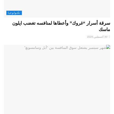
تكنولوجيا
سرقة أسرار “غروك” وأعطاها لمنافسه تغضب ايلون
ماسك
30 أغسطس,2025