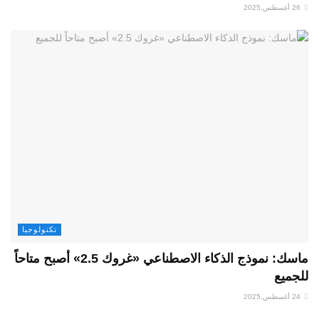
26 أغسطس,2025
تكنولوجيا
ماسك: نموذج الذكاء الاصطناعي «غروك 2.5» أصبح متاحاً
للجميع
24 أغسطس,2025