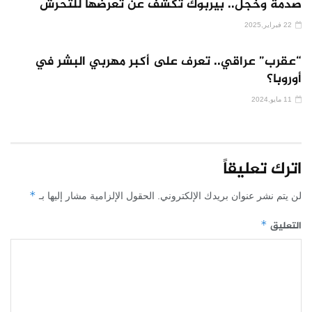
صدمة وخجل.. بيربوك تكشف عن تعرضها للتحرش
22 فبراير,2025
حقوق الانسان
“عقرب” عراقي.. تعرف على أكبر مهربي البشر في
أوروبا؟
11 مايو,2024
اترك تعليقاً
*
لن يتم نشر عنوان بريدك الإلكتروني.
الحقول الإلزامية مشار إليها بـ
التعليق
*