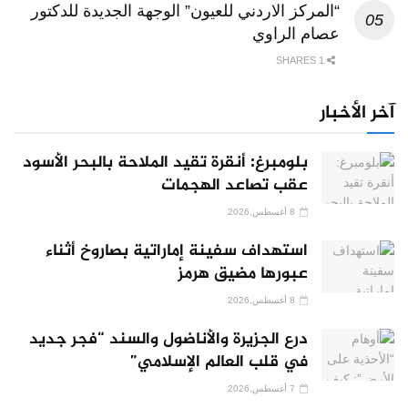
“المركز الاردني للعيون” الوجهة الجديدة للدكتور
عصام الراوي
1 SHARES
آخر الأخبار
بلومبرغ: أنقرة تقيد الملاحة بالبحر الأسود
عقب تصاعد الهجمات
8 أغسطس,2026
استهداف سفينة إماراتية بصاروخ أثناء
عبورها مضيق هرمز
8 أغسطس,2026
درع الجزيرة والأناضول والسند “فجر جديد
في قلب العالم الإسلامي”
7 أغسطس,2026