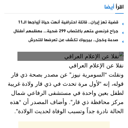
اقرأ
أيضا
قضية تهز إيران.. قاتلة احترافية أنهت حياة أزواجها الـ11
جراح فرنسي متهم باغتصاب 299 ضحية… معظمهم أطفال
صدمة وخجل.. بيربوك تكشف عن تعرضها للتحرش
نقلا عن الإعلام العراقي
ونقلت “السومرية نيوز” عن مصدر بصحة ذي قار
قوله، إنه “لأول مرة تحدث في ذي قار ولادة غريبة
لطفل بعين واحدة في مستشفى الرفاعي شمال
مركز محافظة ذي قار”. وأضاف المصدر أن “هذه
الحالة نادرة جداً وتسبب الوفاة لحديث الولادة”.