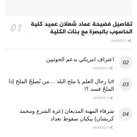
تفاصيل فضيحة عماد شعلان عميد كلية
الحاسوب بالبصرة مع بنات الكلية
0 SHARES
اعتراف امريكي بدعم الحوثيين
0 SHARES
#يا رجال العلم يا ملح البلد …من يُصلِحُ الملحَ إذا
الملحُ فسد ؟!
0 SHARES
شرفاء المهنة المذيعان (عزة الشرع ومحمد
كريشان) يبكيان سقوط بغداد
0 SHARES