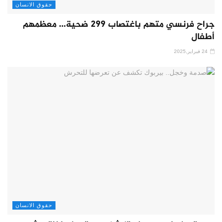
حقوق الانسان
جراح فرنسي متهم باغتصاب 299 ضحية… معظمهم
أطفال
24 فبراير,2025
حقوق الانسان