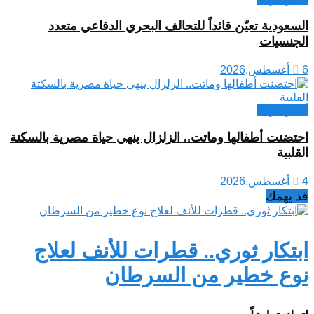
السعودية تعيّن قائداً للتحالف البحري الدفاعي متعدد
الجنسيات
6 أغسطس,2026
أخبار عربية
احتضنت أطفالها وماتت.. الزلزال ينهي حياة مصرية بالسكتة
القلبية
4 أغسطس,2026
قد يهمك
ابتكار ثوري.. قطرات للأنف لعلاج
نوع خطير من السرطان