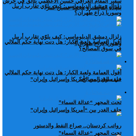
سفير المقام العراقي حسين الأعظمي يتألق في جرش
زلزال دمشق الدبلوماسي: كيف يلوّي تقارب أربيل
بقيادة المايسترو محمد حسين كمر
وسوريا ذراع طهران؟
زلزال دمشق الدبلوماسي: كيف يلوّي تقارب أربيل
أفول العمامة ولعبة الكبار: هل دنت نهاية حكم الملالي
وسوريا ذراع طهران؟
في سوق المصالح؟
مقالات مختارة
أفول العمامة ولعبة الكبار: هل دنت نهاية حكم الملالي
في سوق المصالح؟
حلف الغدر بين “أمريكا وإسرائيل وإيران”
مقالات مختارة
تحت المجهر “عدالة السماء”
حلف الغدر بين “أمريكا وإسرائيل وإيران”
رواتب كردستان.. صراع النفط والدستور
تحت المجهر “عدالة السماء”