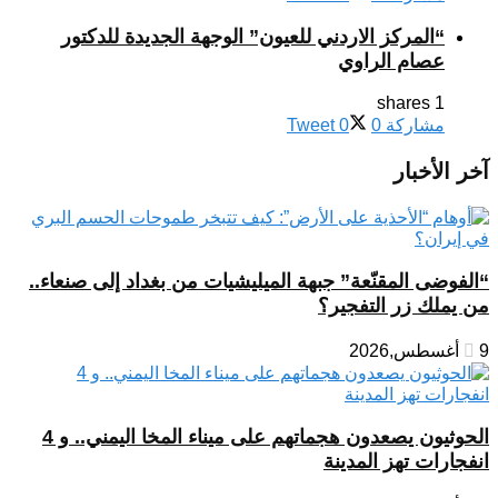
“المركز الاردني للعيون” الوجهة الجديدة للدكتور
عصام الراوي
1 shares
مشاركة
0
0
Tweet
آخر الأخبار
“الفوضى المقنّعة” جبهة الميليشيات من بغداد إلى صنعاء..
من يملك زر التفجير؟
9 أغسطس,2026
الحوثيون يصعدون هجماتهم على ميناء المخا اليمني.. و 4
انفجارات تهز المدينة