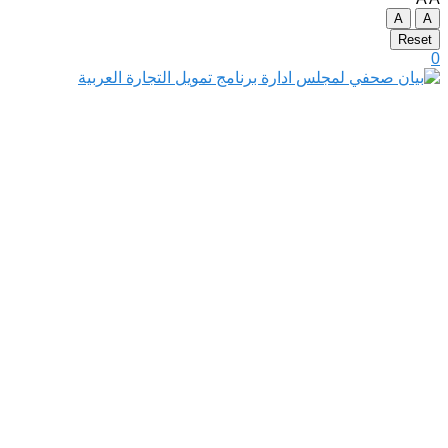
A
A
Reset
0