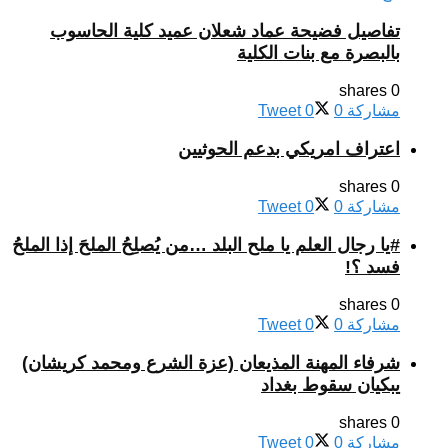
تفاصيل فضيحة عماد شعلان عميد كلية الحاسوب
بالبصرة مع بنات الكلية
0 shares
مشاركة
0
0
Tweet
اعتراف امريكي بدعم الحوثيين
0 shares
مشاركة
0
0
Tweet
#يا رجال العلم يا ملح البلد …من يُصلِحُ الملحَ إذا الملحُ
فسد ؟!
0 shares
مشاركة
0
0
Tweet
شرفاء المهنة المذيعان (عزة الشرع ومحمد كريشان)
يبكيان سقوط بغداد
0 shares
مشاركة
0
0
Tweet