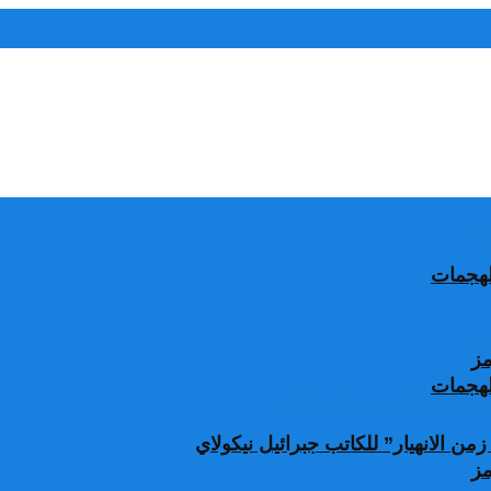
الهجمات
مز
الهجمات
من الانهيار” للكاتب جبرائيل نيكولاي
مز