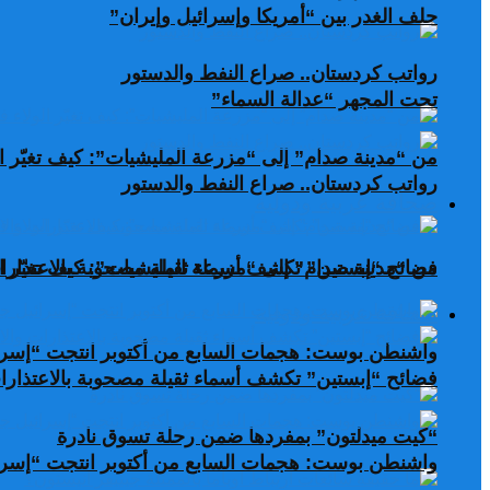
حلف الغدر بين “أمريكا وإسرائيل وإيران”
رواتب كردستان.. صراع النفط والدستور
تحت المجهر “عدالة السماء”
من “مدينة صدام” إلى “مزرعة المليشيات”: كيف تغيّر ال
رواتب كردستان.. صراع النفط والدستور
صحافة عربية ودولية
من “مدينة صدام” إلى “مزرعة المليشيات”: كيف تغيّر ال
فضائح “إبستين” تكشف أسماء ثقيلة مصحوبة بالاعتذارات
صحافة عربية ودولية
واشنطن بوست: هجمات السابع من أكتوبر انتجت “إسرا
فضائح “إبستين” تكشف أسماء ثقيلة مصحوبة بالاعتذارات
“كيت ميدلتون” بمفردها ضمن رحلة تسوق نادرة
واشنطن بوست: هجمات السابع من أكتوبر انتجت “إسرا