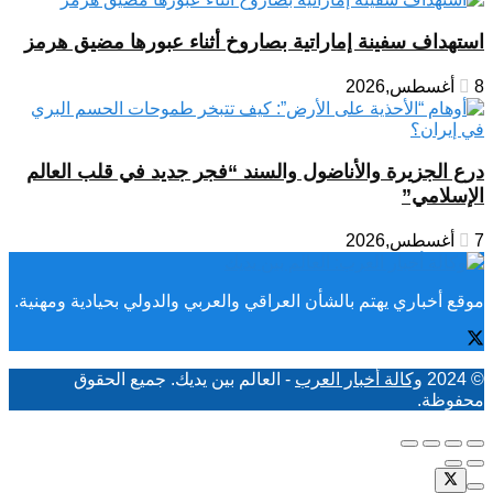
استهداف سفينة إماراتية بصاروخ أثناء عبورها مضيق هرمز
8 أغسطس,2026
درع الجزيرة والأناضول والسند “فجر جديد في قلب العالم
الإسلامي”
7 أغسطس,2026
موقع أخباري يهتم بالشأن العراقي والعربي والدولي بحيادية ومهنية.
© 2024
وكالة أخبار العرب
- العالم بين يديك. جميع الحقوق
محفوظة.