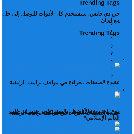
Trending Tags
جي دي فانس: سنستخدم كل الأدوات للتوصل إلى حل
اخبار العراق
مع إيران
نتائج الانتخابات
تغير المناخ
Trending Tags
وادي السيليكون
قصص السوق
اخبار العراق
ايران
نتائج الانتخابات
كتاب أخبار العرب
تغير المناخ
وادي السيليكون
قصص السوق
ايران
عقيدة الصفقات ..قراءة في مواقف ترامب الزئبقية
كتاب أخبار العرب
درع الجزيرة والأناضول والسند “فجر جديد في قلب
عقيدة الصفقات ..قراءة في مواقف ترامب الزئبقية
العالم الإسلامي”