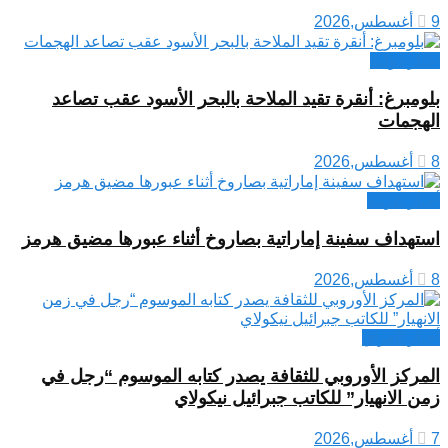
9 أغسطس,2026
اخبار دولية
بلومبرغ: أنقرة تقيد الملاحة بالبحر الأسود عقب تصاعد
الهجمات
8 أغسطس,2026
أخبار عربية
استهداف سفينة إماراتية بصاروخ أثناء عبورها مضيق هرمز
8 أغسطس,2026
أخبار العراق
المركز الأوروبي للثقافة يصدر كتابه الموسوم “رجل في
زمن الانهيار” للكاتب جبرائيل نيكولاي
7 أغسطس,2026