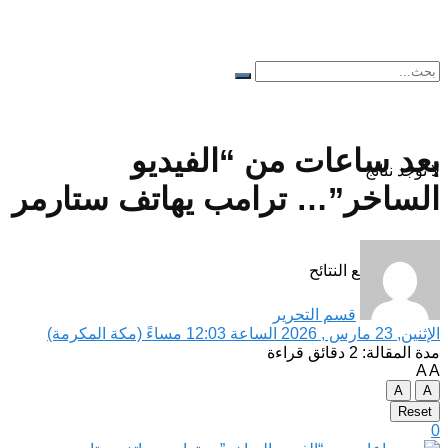
بعد ساعات من “الفيديو
لا توجد نتائج
الساخر”… ترامب يهاتف ستارمر
مشاهدة جميع النتائح
قسم التحرير
الإثنين, 23 مارس , 2026 الساعة 12:03 مساءً (مكة المكرمة)
مدة المقالة: 2 دقائق قراءة
A
A
A
A
Reset
0