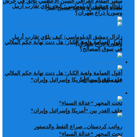
سفير المقام العراقي حسين الأعظمي يتألق في جرش
زلزال دمشق الدبلوماسي: كيف يلوّي تقارب أربيل
بقيادة المايسترو محمد حسين كمر
وسوريا ذراع طهران؟
زلزال دمشق الدبلوماسي: كيف يلوّي تقارب أربيل
أفول العمامة ولعبة الكبار: هل دنت نهاية حكم الملالي
وسوريا ذراع طهران؟
في سوق المصالح؟
مقالات مختارة
أفول العمامة ولعبة الكبار: هل دنت نهاية حكم الملالي
في سوق المصالح؟
حلف الغدر بين “أمريكا وإسرائيل وإيران”
مقالات مختارة
تحت المجهر “عدالة السماء”
حلف الغدر بين “أمريكا وإسرائيل وإيران”
رواتب كردستان.. صراع النفط والدستور
تحت المجهر “عدالة السماء”