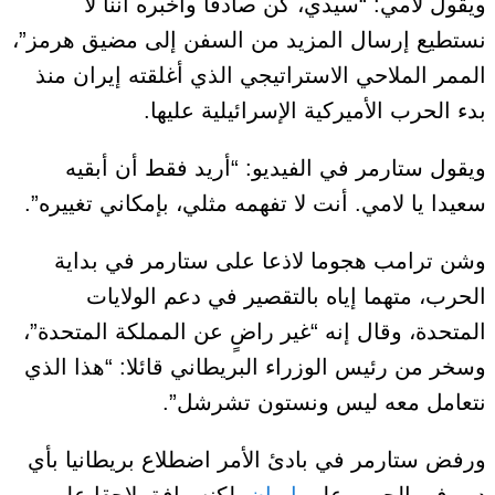
ويقول لامي: “سيدي، كن صادقا وأخبره أننا لا
نستطيع إرسال المزيد من السفن إلى مضيق هرمز”،
الممر الملاحي الاستراتيجي الذي أغلقته إيران منذ
بدء الحرب الأميركية الإسرائيلية عليها.
ويقول ستارمر في الفيديو: “أريد فقط أن أبقيه
سعيدا يا لامي. أنت لا تفهمه مثلي، بإمكاني تغييره”.
وشن ترامب هجوما لاذعا على ستارمر في بداية
الحرب، متهما إياه بالتقصير في دعم الولايات
المتحدة، وقال إنه “غير راضٍ عن المملكة المتحدة”،
وسخر من رئيس الوزراء البريطاني قائلا: “هذا الذي
نتعامل معه ليس ونستون تشرشل”.
ورفض ستارمر في بادئ الأمر اضطلاع بريطانيا بأي
دور في الحرب على
إيران
، لكنه وافق لاحقا على