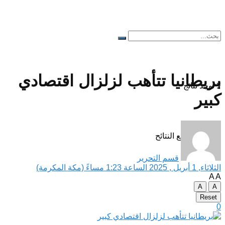
بريطانيا تتأهب لزلزال اقتصادي
لا توجد نتائج
كبير
مشاهدة جميع النتائح
قسم التحرير
الثلاثاء, 1 أبريل , 2025 الساعة 1:23 مساءً (مكة المكرمة)
A
A
A
A
Reset
0