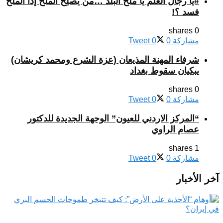
#يا رجال العلم يا ملح البلد …من يُصلِحُ الملحَ إذا الملحُ
فسد ؟!
0 shares
مشاركة
0
0
Tweet
شرفاء المهنة المذيعان (عزة الشرع ومحمد كريشان)
يبكيان سقوط بغداد
0 shares
مشاركة
0
0
Tweet
“المركز الاردني للعيون” الوجهة الجديدة للدكتور
عصام الراوي
1 shares
مشاركة
0
0
Tweet
آخر الأخبار