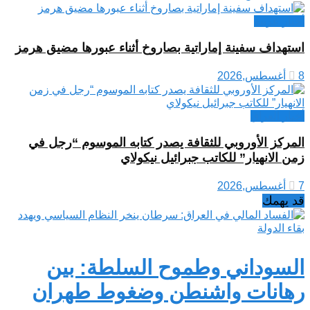
أخبار عربية
استهداف سفينة إماراتية بصاروخ أثناء عبورها مضيق هرمز
8 أغسطس,2026
أخبار العراق
المركز الأوروبي للثقافة يصدر كتابه الموسوم “رجل في
زمن الانهيار” للكاتب جبرائيل نيكولاي
7 أغسطس,2026
قد يهمك
السوداني وطموح السلطة: بين
رهانات واشنطن وضغوط طهران