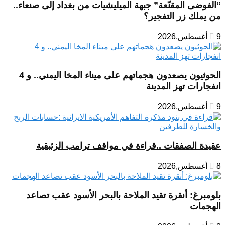
“الفوضى المقنّعة” جبهة الميليشيات من بغداد إلى صنعاء..
من يملك زر التفجير؟
9 أغسطس,2026
الحوثيون يصعدون هجماتهم على ميناء المخا اليمني.. و 4
انفجارات تهز المدينة
9 أغسطس,2026
عقيدة الصفقات ..قراءة في مواقف ترامب الزئبقية
8 أغسطس,2026
بلومبرغ: أنقرة تقيد الملاحة بالبحر الأسود عقب تصاعد
الهجمات