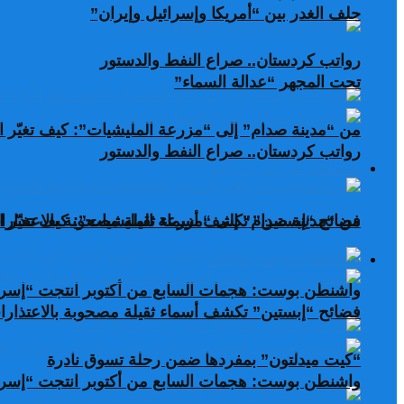
حلف الغدر بين “أمريكا وإسرائيل وإيران”
رواتب كردستان.. صراع النفط والدستور
تحت المجهر “عدالة السماء”
من “مدينة صدام” إلى “مزرعة المليشيات”: كيف تغيّر ال
رواتب كردستان.. صراع النفط والدستور
صحافة عربية ودولية
من “مدينة صدام” إلى “مزرعة المليشيات”: كيف تغيّر ال
فضائح “إبستين” تكشف أسماء ثقيلة مصحوبة بالاعتذارات
صحافة عربية ودولية
واشنطن بوست: هجمات السابع من أكتوبر انتجت “إسرا
فضائح “إبستين” تكشف أسماء ثقيلة مصحوبة بالاعتذارات
“كيت ميدلتون” بمفردها ضمن رحلة تسوق نادرة
واشنطن بوست: هجمات السابع من أكتوبر انتجت “إسرا