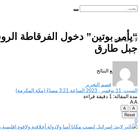
“بأمر بوتين” دخول الفرقاطة الرو
لا توجد نتائج
جبل طارق
مشاهدة جميع النتائح
قسم التحرير
السبت, 11 نوفمبر , 2023 الساعة 3:21 مساءً (مكة المكرمة)
مدة المقالة: 1 دقيقة قراءة
A
A
A
A
Reset
0