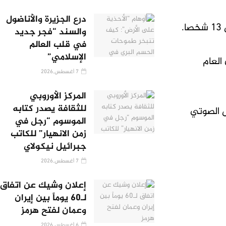
درع الجزيرة والأناضول
.
والسند “فجر جديد
في قلب العالم
الإسلامي”
العام
7 أغسطس,2026
المركز الأوروبي
للثقافة يصدر كتابه
ل الصوتي
الموسوم “رجل في
زمن الانهيار” للكاتب
جبرائيل نيكولاي
7 أغسطس,2026
إعلان وشيك عن اتفاق
لـ60 يوماً بين إيران
وعمان لفتح هرمز
6 أغسطس,2026