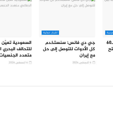
ربية
اخبار دولية
إعلان وشيك عن اتفاق لـ60
جي دي فانس: سنستخدم
السعودية تعيّن قا
تح
كل الأدوات للتوصل إلى حل
للتحالف البحري ا
مع إيران
متعدد الجنسيات
6 أغسطس,2026
6 أغسطس,2026