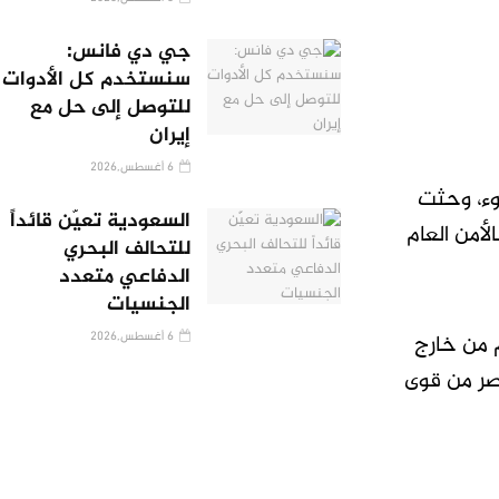
جي دي فانس:
سنستخدم كل الأدوات
للتوصل إلى حل مع
إيران
6 أغسطس,2026
وء، وحثت
السعودية تعيّن قائداً
لأمن العام
للتحالف البحري
الدفاعي متعدد
الجنسيات
6 أغسطس,2026
 من خارج
صر من قوى