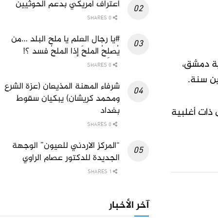
اعتراف امريكي بدعم الحوثيين
0 SHARES
#يا رجال العلم يا ملح البلد …من
يُصلِحُ الملحَ إذا الملحُ فسد ؟!
 السورية دمشق،
0 SHARES
ن سنة.
شرفاء المهنة المذيعان (عزة الشرع
ومحمد كريشان) يبكيان سقوط
بغداد
 ذات أغلبية
0 SHARES
“المركز الاردني للعيون” الوجهة
الجديدة للدكتور عصام الراوي
1 SHARES
آخر الأخبار