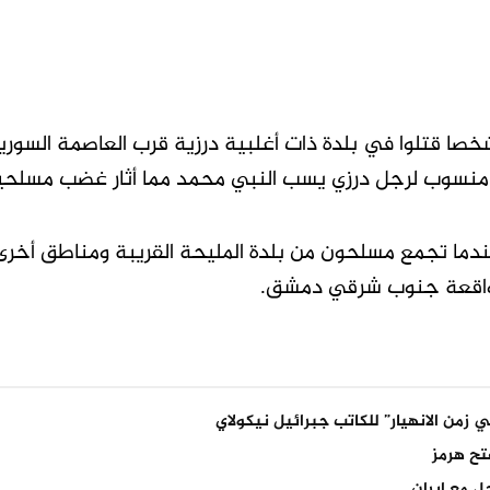
 رجال إنقاذ ومصادر أمنية إن أكثر من 13 شخصا قتلوا في بلدة ذات أغلبية درزية قرب العاصمة
 منسوب لرجل درزي يسب النبي محمد مما أثار غضب مسلحي
 عندما تجمع مسلحون من بلدة المليحة القريبة ومناطق أخرى
 الواقعة جنوب شرقي دمشق.
 زمن الانهيار” للكاتب جبرائيل نيكولاي
 مع إيران