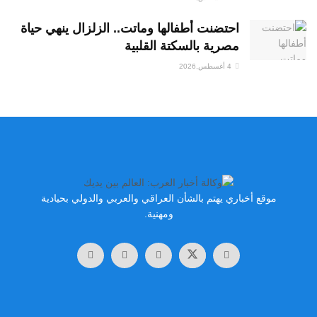
احتضنت أطفالها وماتت.. الزلزال ينهي حياة
مصرية بالسكتة القلبية
4 أغسطس,2026
موقع أخباري يهتم بالشأن العراقي والعربي والدولي بحيادية
ومهنية.