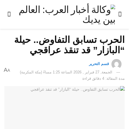
الحرب تسابق التفاوض.. حيلة
“البازار” قد تنقذ عراقجي
قسم التحرير
A
A
الجمعة, 27 فبراير , 2026 الساعة 1:25 مساءً (مكة المكرمة)
مدة المقالة: 4 دقائق قراءة