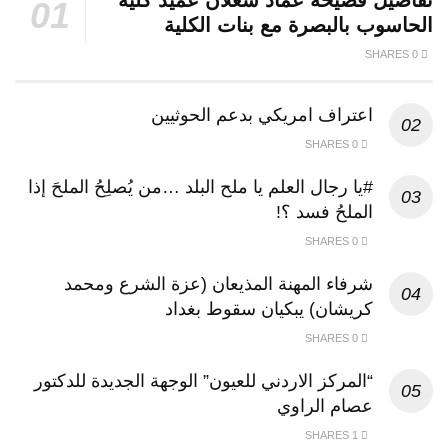
تفاصيل فضيحة عماد شعلان عميد كلية
الحاسوب بالبصرة مع بنات الكلية
0 SHARES
اعتراف امريكي بدعم الحوثيين
0 SHARES
#يا رجال العلم يا ملح البلد …من يُصلِحُ الملحَ إذا
الملحُ فسد ؟!
0 SHARES
شرفاء المهنة المذيعان (عزة الشرع ومحمد
كريشان) يبكيان سقوط بغداد
0 SHARES
“المركز الاردني للعيون” الوجهة الجديدة للدكتور
عصام الراوي
1 SHARES