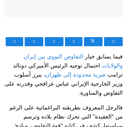
فيما يسابق خيار
التفاوض النووي بين إيران
والولايات
احتمال توجيه الرئيس الأميركي دونالد
ترامب
ضربة محدودة إلى طهران
، يبرز أسلوب
وزير الخارجية الإيراني عباس عراقجي وقدرته على
التفاوض والمناورة.
فالرجل المعروف بطريقته البراغماتية على الرغم
من “العقيدة” التي تحرك نظام بلاده وترسم
سياستها، كشف في كتابه “قوة التفاوض، مبادئ