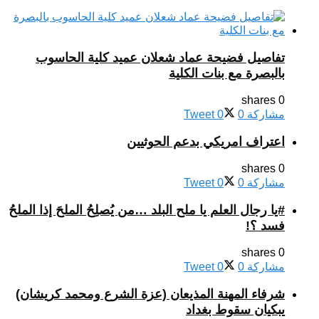
تفاصيل فضيحة عماد شعلان عميد كلية الحاسوب
بالبصرة مع بنات الكلية
0 shares
مشاركة
0
0
Tweet
اعتراف امريكي بدعم الحوثيين
0 shares
مشاركة
0
0
Tweet
#يا رجال العلم يا ملح البلد …من يُصلِحُ الملحَ إذا الملحُ
فسد ؟!
0 shares
مشاركة
0
0
Tweet
شرفاء المهنة المذيعان (عزة الشرع ومحمد كريشان)
يبكيان سقوط بغداد