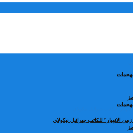
الهجمات
مز
الهجمات
من الانهيار” للكاتب جبرائيل نيكولاي
مز