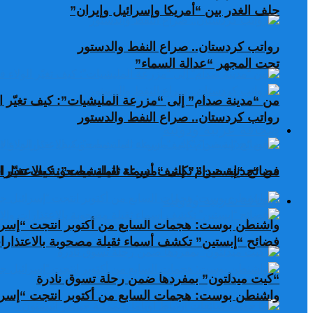
حلف الغدر بين “أمريكا وإسرائيل وإيران”
رواتب كردستان.. صراع النفط والدستور
تحت المجهر “عدالة السماء”
من “مدينة صدام” إلى “مزرعة المليشيات”: كيف تغيّر ال
رواتب كردستان.. صراع النفط والدستور
صحافة عربية ودولية
من “مدينة صدام” إلى “مزرعة المليشيات”: كيف تغيّر ال
فضائح “إبستين” تكشف أسماء ثقيلة مصحوبة بالاعتذارات
صحافة عربية ودولية
واشنطن بوست: هجمات السابع من أكتوبر انتجت “إسرا
فضائح “إبستين” تكشف أسماء ثقيلة مصحوبة بالاعتذارات
“كيت ميدلتون” بمفردها ضمن رحلة تسوق نادرة
واشنطن بوست: هجمات السابع من أكتوبر انتجت “إسرا