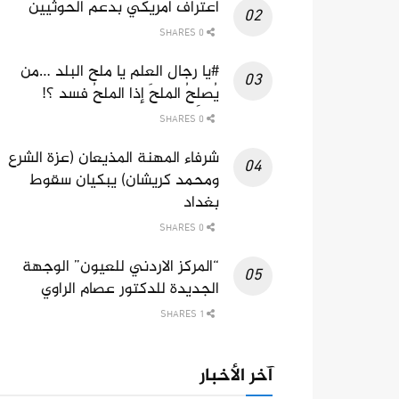
اعتراف امريكي بدعم الحوثيين
0 SHARES
#يا رجال العلم يا ملح البلد …من
يُصلِحُ الملحَ إذا الملحُ فسد ؟!
0 SHARES
شرفاء المهنة المذيعان (عزة الشرع
ومحمد كريشان) يبكيان سقوط
بغداد
0 SHARES
“المركز الاردني للعيون” الوجهة
الجديدة للدكتور عصام الراوي
1 SHARES
آخر الأخبار