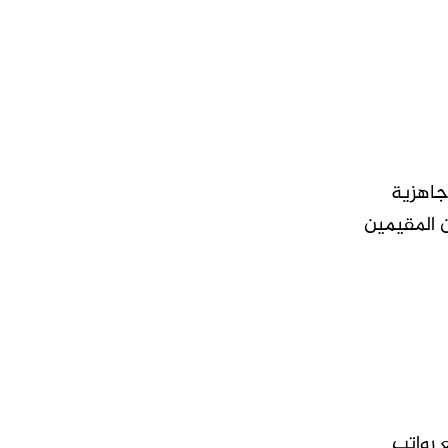
جاهزية
ن المقيمين
 رواتب