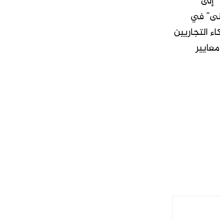
 إلى
ُنى” في
ء التجاريين
عايير