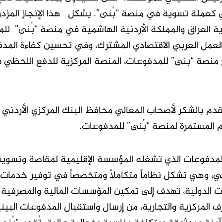
ني كعملة تسوية في منصة “بُنى”. يشكل هذا الإنجاز المزدوج
 العراق والمملكة الأردنية الهاشمية في منصة “بُنى” لل
العمل العربي الاقتصادي المشترك، وفي تحسين كفاءة المد
ح منصة “بنى” للمدفوعات، المنصة المركزية للدفع اللحظي ف
تقدم بالشكر لأصحاب المعالي محافظ البنك المركزي الأردني
 المستمرة لمنصة “بُنى” للمدفوعات.
لمدفوعات الذي تشغله المؤسسة الإقليمية لمقاصة وتسوي
ربي، وهي تشكل نظاماً متكاملاً ومتخصصاً في توفير خدمات
ت الدولية، تهدف إلى تمكين المؤسسات المالية والمصرفية
 المركزية والتجارية، من إرسال واستقبال المدفوعات البي