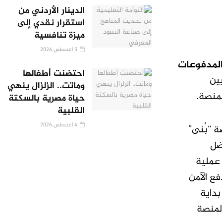
الدينار الأردني من
استقرار نقدي إلى
ميزة تنافسية
5 أغسطس,2026
المدفوعات
احتضنت أطفالها
ين
وماتت.. الزلزال ينهي
لمنصة.
حياة مصرية بالسكتة
القلبية
4 أغسطس,2026
ة “بُنى”
ضل
 عملية
كزاً للدفع الآمن
بداية
المنصة