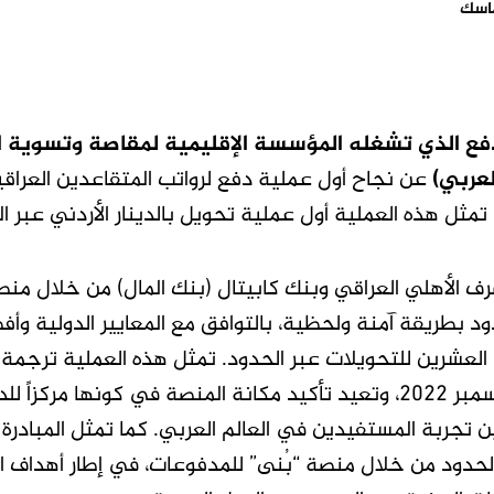
ماسك
دفع الذي تشغله المؤسسة الإقليمية لمقاصة وتسوية 
لعربي)
عن نجاح أول عملية دفع لرواتب المتقاعدين العراقي
تمثل هذه العملية أول عملية تحويل بالدينار الأردني عبر ا
صرف الأهلي العراقي وبنك كابيتال (بنك المال) من خلال منص
د بطريقة آمنة ولحظية، بالتوافق مع المعايير الدولية وأف
العشرين للتحويلات عبر الحدود. تمثل هذه العملية ترجمة
للإعلان السابق عن هذه المبادرة في شهر ديسمبر 2022، وتعيد تأكيد مكانة المنصة في كونها مر
تجربة المستفيدين في العالم العربي. كما تمثل المبادرة 
 الحدود من خلال منصة “بُنى” للمدفوعات، في إطار أهداف 