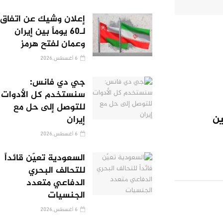
إعلان وشيك عن اتفاق
لـ60 يوماً بين إيران
وعمان لفتح هرمز
6 أغسطس,2026
جي دي فانس:
سنستخدم كل الأدوات
للتوصل إلى حل مع
ين
إيران
6 أغسطس,2026
السعودية تعيّن قائداً
للتحالف البحري
الدفاعي متعدد
الجنسيات
6 أغسطس,2026