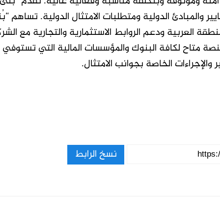
منة وموثوقة وبتكلفة مناسبة وفعالية عالية. تُقدم “بُنى”
ر والمبادئ الدولية ومتطلبات الامتثال الدولية. تساهم “ب
طقة العربية ودعم الروابط الاستثمارية والتجارية مع الشركا
نصة متاح لكافة البنوك والمؤسسات المالية التي تستوفي م
والإجراءات الخاصة بجوانب الامتثال.
نسخ الرابط