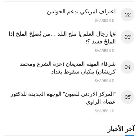
اعتراف امريكي بدعم الحوثيين
0 SHARES
#يا رجال العلم يا ملح البلد …من يُصلِحُ الملحَ إذا
الملحُ فسد ؟!
0 SHARES
شرفاء المهنة المذيعان (عزة الشرع ومحمد
كريشان) يبكيان سقوط بغداد
0 SHARES
“المركز الاردني للعيون” الوجهة الجديدة للدكتور
عصام الراوي
1 SHARES
آخر الأخبار